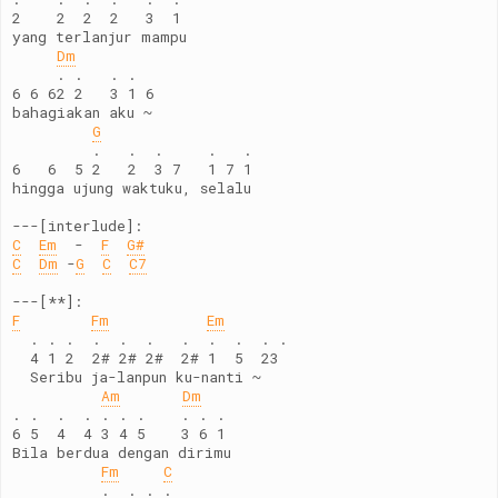
2    2  2  2   3  1
yang terlanjur mampu
Dm
     . .   . .
6 6 62 2   3 1 6
bahagiakan aku ~
G
         .   .  .     .   .
6   6  5 2   2  3 7   1 7 1
hingga ujung waktuku, selalu
---[interlude]:
C
Em
  -  
F
G#
C
Dm
 -
G
C
C7
---[**]:
F
Fm
Em
  . . .  .  .  .   .  .  .  . .
  4 1 2  2# 2# 2#  2# 1  5  23
  Seribu ja-lanpun ku-nanti ~
Am
Dm
. .  .  . . . .    . . .
6 5  4  4 3 4 5    3 6 1
Bila berdua dengan dirimu
Fm
C
          .  . . . 