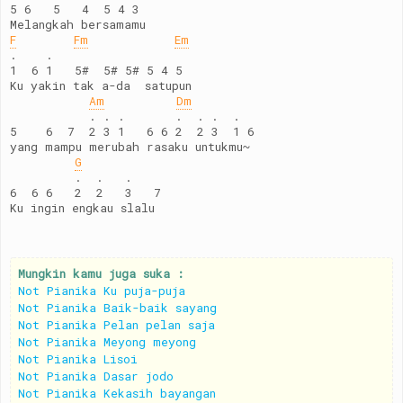
5 6   5   4  5 4 3
Melangkah bersamamu
F
Fm
Em
.    .
1  6 1   5#  5# 5# 5 4 5
Ku yakin tak a-da  satupun 
Am
Dm
           . . .       .  . .  .
5    6  7  2 3 1   6 6 2  2 3  1 6
yang mampu merubah rasaku untukmu~
G
         .  .   .
6  6 6   2  2   3   7  
Ku ingin engkau slalu
Mungkin kamu juga suka :
Not Pianika Ku puja-puja
Not Pianika Baik-baik sayang
Not Pianika Pelan pelan saja
Not Pianika Meyong meyong
Not Pianika Lisoi
Not Pianika Dasar jodo
Not Pianika Kekasih bayangan