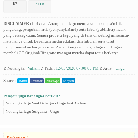
B7
More
DISCLAIMER :
Lirik dan Arrangment lagu merupakan hak cipta/milik
pengarang, pengubah, artis (penyanyi/Band) serta label (publisher) musik
yang bersangkutan. Semua properti lagu yang di tulis di weblog ini semata-
mata hanya untuk keperluan media edukasi dan hiburan serta turut
mempromosikan karya mereka. Ayo dukung dan hargai lagu ini dengan
membeli CD Original/Ringtone nya agar mereka dapat terus berkarya !
♫ Not angka :
Valiant
♫ Pada :
12/05/2020 07:00:00 PM
♫ Artist :
Ungu
Share :
Twitter
Facebook
WhatsApp
Telegram
Pelajari juga not angka berikut :
Not angka lagu Saat Bahagia - Ungu feat Andien
Not angka lagu Surgamu - Ungu