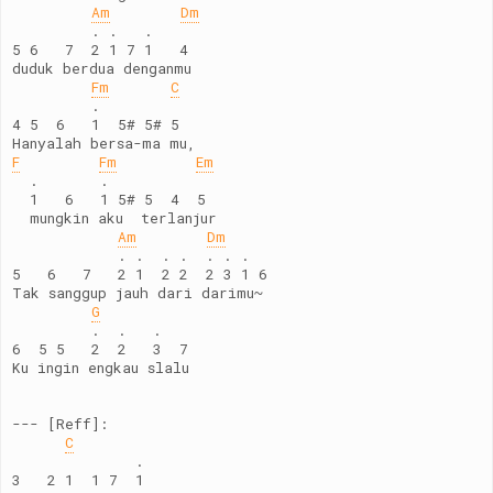
Am
Dm
         . .   .
5 6   7  2 1 7 1   4
duduk berdua denganmu
Fm
C
         .
4 5  6   1  5# 5# 5
Hanyalah bersa-ma mu, 
F
Fm
Em
  .       .
  1   6   1 5# 5  4  5
  mungkin aku  terlanjur
Am
Dm
            . .  . .  . . .
5   6   7   2 1  2 2  2 3 1 6
Tak sanggup jauh dari darimu~
G
         .  .   .
6  5 5   2  2   3  7
Ku ingin engkau slalu
--- [Reff]:
C
              .
3   2 1  1 7  1