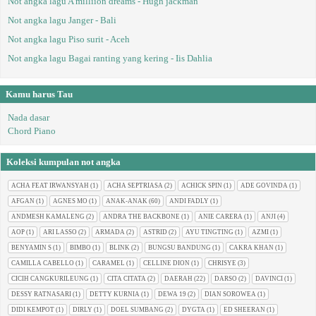
Not angka lagu A milliion dreams - Hugh jackman
Not angka lagu Janger - Bali
Not angka lagu Piso surit - Aceh
Not angka lagu Bagai ranting yang kering - Iis Dahlia
Kamu harus Tau
Nada dasar
Chord Piano
Koleksi kumpulan not angka
ACHA FEAT IRWANSYAH
(1)
ACHA SEPTRIASA
(2)
ACHICK SPIN
(1)
ADE GOVINDA
(1)
AFGAN
(1)
AGNES MO
(1)
ANAK-ANAK
(60)
ANDI FADLY
(1)
ANDMESH KAMALENG
(2)
ANDRA THE BACKBONE
(1)
ANIE CARERA
(1)
ANJI
(4)
AOP
(1)
ARI LASSO
(2)
ARMADA
(2)
ASTRID
(2)
AYU TINGTING
(1)
AZMI
(1)
BENYAMIN S
(1)
BIMBO
(1)
BLINK
(2)
BUNGSU BANDUNG
(1)
CAKRA KHAN
(1)
CAMILLA CABELLO
(1)
CARAMEL
(1)
CELLINE DION
(1)
CHRISYE
(3)
CICIH CANGKURILEUNG
(1)
CITA CITATA
(2)
DAERAH
(22)
DARSO
(2)
DAVINCI
(1)
DESSY RATNASARI
(1)
DETTY KURNIA
(1)
DEWA 19
(2)
DIAN SOROWEA
(1)
DIDI KEMPOT
(1)
DIRLY
(1)
DOEL SUMBANG
(2)
DYGTA
(1)
ED SHEERAN
(1)