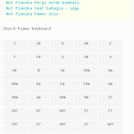
Not Pianika Pergi untuk kembali
Not Pianika Saat bahagia - ungu
Not Pianika Pamer bojo
Chord Piano Keyboard
C
C#
D
D#
E
F
F#
G
G#
A
A#
B
Cm
C#m
Dm
D#m
Em
Fm
F#m
Gm
G#m
Am
A#m
Bm
C7
C#7
D7
D#7
E7
F7
F#7
G7
G#7
A7
A#7