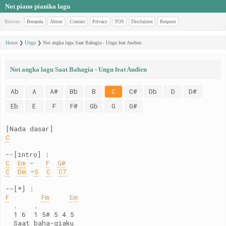
Not piano pianika lagu
Browse :
Beranda
About
Contact
Privacy
TOS
Disclaimer
Request
Home
❯
Ungu
❯
Not angka lagu Saat Bahagia - Ungu feat Andien
Not angka lagu Saat Bahagia - Ungu feat Andien
Ab
A
A#
Bb
B
C
C#
Db
D
D#
Eb
E
F
F#
Gb
G
G#
[Nada dasar]
C
--[intro] :
C
Em
 -   
F
G#
C
Dm
 -
G
C
C7
--[*] :
F
Fm
Em
  .    .
  1 6  1 5# 5 4 5
  Saat baha-giaku 