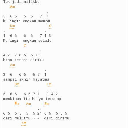
Tuk jadi milikku 
Am
                   .
5  6 6   6  6   7  1
ku ingin engkau mampu
Dm
G
.                 . .
1  6 6   6  6   7 1 3
Ku ingin engkau selalu 
C
                .
4 2  7 6 5  5 7 1
bisa temani diriku
Am
                  .
3  6   6 6   6 7  1
sampai akhir hayatmu
Dm
Fm
               .   . . .
5  6 6   6 6 7 1   3 4 2
meskipun itu hanya terucap
Em
Am
Em
               ..
6 6  6 5  5  5 21 6 6  6 5 5
dari mulutmu ~ ~  dari dirimu
Am
.    .  .  .   .  .