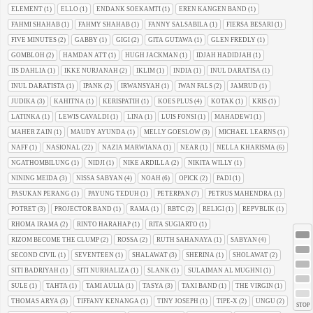
ELEMENT
(1)
ELLO
(1)
ENDANK SOEKAMTI
(1)
EREN KANGEN BAND
(1)
FAHMI SHAHAB
(1)
FAHMY SHAHAB
(1)
FANNY SALSABILA
(1)
FIERSA BESARI
(1)
FIVE MINUTES
(2)
GABBY
(1)
GIGI
(2)
GITA GUTAWA
(1)
GLEN FREDLY
(1)
GOMBLOH
(2)
HAMDAN ATT
(1)
HUGH JACKMAN
(1)
IDJAH HADIDJAH
(1)
IIS DAHLIA
(1)
IKKE NURJANAH
(2)
IKLIM
(1)
INDIA
(1)
INUL DARATISA
(1)
INUL DARATISTA
(1)
IPANK
(2)
IRWANSYAH
(1)
IWAN FALS
(2)
JAMRUD
(1)
JUDIKA
(3)
KAHITNA
(1)
KERISPATIH
(1)
KOES PLUS
(4)
KOTAK
(1)
KRIS
(1)
LATINKA
(1)
LEWIS CAVALDI
(1)
LINA
(1)
LUIS FONSI
(1)
MAHADEWI
(1)
MAHER ZAIN
(1)
MAUDY AYUNDA
(1)
MELLY GOESLOW
(3)
MICHAEL LEARNS
(1)
NAFF
(1)
NASIONAL
(22)
NAZIA MARWIANA
(1)
NEAR
(1)
NELLA KHARISMA
(6)
NGATHOMBILUNG
(1)
NIDJI
(1)
NIKE ARDILLA
(2)
NIKITA WILLY
(1)
NINING MEIDA
(3)
NISSA SABYAN
(4)
NOAH
(6)
OPICK
(2)
PADI
(1)
PASUKAN PERANG
(1)
PAYUNG TEDUH
(1)
PETERPAN
(7)
PETRUS MAHENDRA
(1)
POTRET
(3)
PROJECTOR BAND
(1)
RAMA
(1)
RBTC
(2)
RELIGI
(1)
REPVBLIK
(1)
RHOMA IRAMA
(2)
RINTO HARAHAP
(1)
RITA SUGIARTO
(1)
RIZOM BECOME THE CLUMP
(2)
ROSSA
(2)
RUTH SAHANAYA
(1)
SABYAN
(4)
SECOND CIVIL
(1)
SEVENTEEN
(1)
SHALAWAT
(3)
SHERINA
(1)
SHOLAWAT
(2)
SITI BADRIYAH
(1)
SITI NURHALIZA
(1)
SLANK
(1)
SULAIMAN AL MUGHNI
(1)
SULE
(1)
TAHTA
(1)
TAMI AULIA
(1)
TASYA
(3)
TAXI BAND
(1)
THE VIRGIN
(1)
THOMAS ARYA
(3)
TIFFANY KENANGA
(1)
TINY JOSEPH
(1)
TIPE-X
(2)
UNGU
(2)
STOP