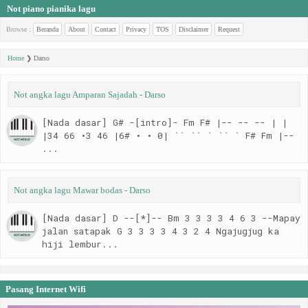
Not piano pianika lagu
Browse :
Beranda
About
Contact
Privacy
TOS
Disclaimer
Request
Home
❯
Darso
Not angka lagu Amparan Sajadah - Darso
[Nada dasar] G# -[intro]- Fm F# |-- -- -- | |
|34 66 •3 46 |6# • • 0| `` `` ` `` ` F# Fm |--
...
Not angka lagu Mawar bodas - Darso
[Nada dasar] D --[*]-- Bm 3 3 3 3 4 6 3 --Mapay
jalan satapak G 3 3 3 3 4 3 2 4 Ngajugjug ka
hiji lembur...
Pasang Internet Wifi