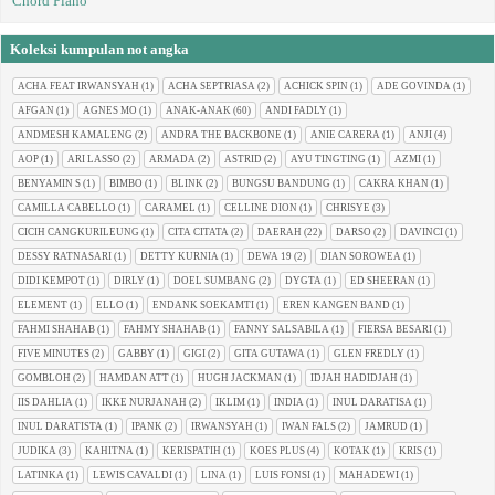
Chord Piano
Koleksi kumpulan not angka
ACHA FEAT IRWANSYAH
(1)
ACHA SEPTRIASA
(2)
ACHICK SPIN
(1)
ADE GOVINDA
(1)
AFGAN
(1)
AGNES MO
(1)
ANAK-ANAK
(60)
ANDI FADLY
(1)
ANDMESH KAMALENG
(2)
ANDRA THE BACKBONE
(1)
ANIE CARERA
(1)
ANJI
(4)
AOP
(1)
ARI LASSO
(2)
ARMADA
(2)
ASTRID
(2)
AYU TINGTING
(1)
AZMI
(1)
BENYAMIN S
(1)
BIMBO
(1)
BLINK
(2)
BUNGSU BANDUNG
(1)
CAKRA KHAN
(1)
CAMILLA CABELLO
(1)
CARAMEL
(1)
CELLINE DION
(1)
CHRISYE
(3)
CICIH CANGKURILEUNG
(1)
CITA CITATA
(2)
DAERAH
(22)
DARSO
(2)
DAVINCI
(1)
DESSY RATNASARI
(1)
DETTY KURNIA
(1)
DEWA 19
(2)
DIAN SOROWEA
(1)
DIDI KEMPOT
(1)
DIRLY
(1)
DOEL SUMBANG
(2)
DYGTA
(1)
ED SHEERAN
(1)
ELEMENT
(1)
ELLO
(1)
ENDANK SOEKAMTI
(1)
EREN KANGEN BAND
(1)
FAHMI SHAHAB
(1)
FAHMY SHAHAB
(1)
FANNY SALSABILA
(1)
FIERSA BESARI
(1)
FIVE MINUTES
(2)
GABBY
(1)
GIGI
(2)
GITA GUTAWA
(1)
GLEN FREDLY
(1)
GOMBLOH
(2)
HAMDAN ATT
(1)
HUGH JACKMAN
(1)
IDJAH HADIDJAH
(1)
IIS DAHLIA
(1)
IKKE NURJANAH
(2)
IKLIM
(1)
INDIA
(1)
INUL DARATISA
(1)
INUL DARATISTA
(1)
IPANK
(2)
IRWANSYAH
(1)
IWAN FALS
(2)
JAMRUD
(1)
JUDIKA
(3)
KAHITNA
(1)
KERISPATIH
(1)
KOES PLUS
(4)
KOTAK
(1)
KRIS
(1)
LATINKA
(1)
LEWIS CAVALDI
(1)
LINA
(1)
LUIS FONSI
(1)
MAHADEWI
(1)