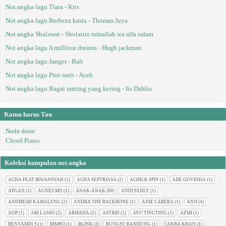
Not angka lagu Tiara - Kris
Not angka lagu Berbeza kasta - Thomas Arya
Not angka Shalawat - Sholatun minallah wa alfa salam
Not angka lagu A milliion dreams - Hugh jackman
Not angka lagu Janger - Bali
Not angka lagu Piso surit - Aceh
Not angka lagu Bagai ranting yang kering - Iis Dahlia
Kamu harus Tau
Nada dasar
Chord Piano
Koleksi kumpulan not angka
ACHA FEAT IRWANSYAH
(1)
ACHA SEPTRIASA
(2)
ACHICK SPIN
(1)
ADE GOVINDA
(1)
AFGAN
(1)
AGNES MO
(1)
ANAK-ANAK
(60)
ANDI FADLY
(1)
ANDMESH KAMALENG
(2)
ANDRA THE BACKBONE
(1)
ANIE CARERA
(1)
ANJI
(4)
AOP
(1)
ARI LASSO
(2)
ARMADA
(2)
ASTRID
(2)
AYU TINGTING
(1)
AZMI
(1)
BENYAMIN S
(1)
BIMBO
(1)
BLINK
(2)
BUNGSU BANDUNG
(1)
CAKRA KHAN
(1)