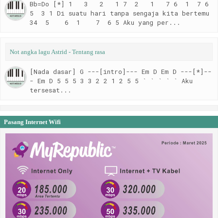
Bb=Do [*] 1 3 2 1 7 2 1 7 6 1 7 6
5 3 1 Di suatu hari tanpa sengaja kita bertemu
34 5 6 1 7 6 5 Aku yang per...
Not angka lagu Astrid - Tentang rasa
[Nada dasar] G ---[intro]--- Em D Em D ---[*]--
- Em D 5 5 5 3 3 2 2 1 2 5 5 ` ` ` ` ` Aku
tersesat...
Pasang Internet Wifi