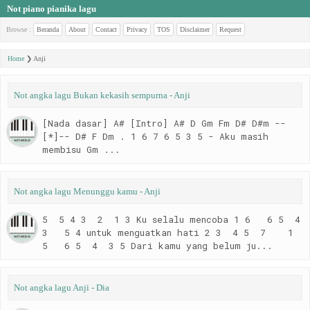
Not piano pianika lagu
Browse :
Beranda
About
Contact
Privacy
TOS
Disclaimer
Request
Home
❯
Anji
Not angka lagu Bukan kekasih sempurna - Anji
[Nada dasar] A# [Intro] A# D Gm Fm D# D#m --
[*]-- D# F Dm . 1 6 7 6 5 3 5 - Aku masih
membisu Gm ...
Not angka lagu Menunggu kamu - Anji
5 5 4 3 2 1 3 Ku selalu mencoba 1 6 6 5 4
3 5 4 untuk menguatkan hati 2 3 4 5 7 1
5 6 5 4 3 5 Dari kamu yang belum ju...
Not angka lagu Anji - Dia