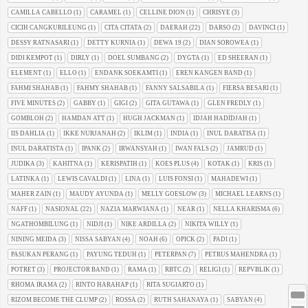
CAMILLA CABELLO
(1)
CARAMEL
(1)
CELLINE DION
(1)
CHRISYE
(3)
CICIH CANGKURILEUNG
(1)
CITA CITATA
(2)
DAERAH
(22)
DARSO
(2)
DAVINCI
(1)
DESSY RATNASARI
(1)
DETTY KURNIA
(1)
DEWA 19
(2)
DIAN SOROWEA
(1)
DIDI KEMPOT
(1)
DIRLY
(1)
DOEL SUMBANG
(2)
DYGTA
(1)
ED SHEERAN
(1)
ELEMENT
(1)
ELLO
(1)
ENDANK SOEKAMTI
(1)
EREN KANGEN BAND
(1)
FAHMI SHAHAB
(1)
FAHMY SHAHAB
(1)
FANNY SALSABILA
(1)
FIERSA BESARI
(1)
FIVE MINUTES
(2)
GABBY
(1)
GIGI
(2)
GITA GUTAWA
(1)
GLEN FREDLY
(1)
GOMBLOH
(2)
HAMDAN ATT
(1)
HUGH JACKMAN
(1)
IDJAH HADIDJAH
(1)
IIS DAHLIA
(1)
IKKE NURJANAH
(2)
IKLIM
(1)
INDIA
(1)
INUL DARATISA
(1)
INUL DARATISTA
(1)
IPANK
(2)
IRWANSYAH
(1)
IWAN FALS
(2)
JAMRUD
(1)
JUDIKA
(3)
KAHITNA
(1)
KERISPATIH
(1)
KOES PLUS
(4)
KOTAK
(1)
KRIS
(1)
LATINKA
(1)
LEWIS CAVALDI
(1)
LINA
(1)
LUIS FONSI
(1)
MAHADEWI
(1)
MAHER ZAIN
(1)
MAUDY AYUNDA
(1)
MELLY GOESLOW
(3)
MICHAEL LEARNS
(1)
NAFF
(1)
NASIONAL
(22)
NAZIA MARWIANA
(1)
NEAR
(1)
NELLA KHARISMA
(6)
NGATHOMBILUNG
(1)
NIDJI
(1)
NIKE ARDILLA
(2)
NIKITA WILLY
(1)
NINING MEIDA
(3)
NISSA SABYAN
(4)
NOAH
(6)
OPICK
(2)
PADI
(1)
PASUKAN PERANG
(1)
PAYUNG TEDUH
(1)
PETERPAN
(7)
PETRUS MAHENDRA
(1)
POTRET
(3)
PROJECTOR BAND
(1)
RAMA
(1)
RBTC
(2)
RELIGI
(1)
REPVBLIK
(1)
RHOMA IRAMA
(2)
RINTO HARAHAP
(1)
RITA SUGIARTO
(1)
RIZOM BECOME THE CLUMP
(2)
ROSSA
(2)
RUTH SAHANAYA
(1)
SABYAN
(4)