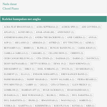
Nada dasar
Chord Piano
Koleksi kumpulan not angka
ACHA FEAT IRWANSYAH
(1)
ACHA SEPTRIASA
(2)
ACHICK SPIN
(1)
ADE GOVINDA
(1)
AFGAN
(1)
AGNES MO
(1)
ANAK-ANAK
(60)
ANDI FADLY
(1)
ANDMESH KAMALENG
(2)
ANDRA THE BACKBONE
(1)
ANIE CARERA
(1)
ANJI
(4)
AOP
(1)
ARI LASSO
(2)
ARMADA
(2)
ASTRID
(2)
AYU TINGTING
(1)
AZMI
(1)
BENYAMIN S
(1)
BIMBO
(1)
BLINK
(2)
BUNGSU BANDUNG
(1)
CAKRA KHAN
(1)
CAMILLA CABELLO
(1)
CARAMEL
(1)
CELLINE DION
(1)
CHRISYE
(3)
CICIH CANGKURILEUNG
(1)
CITA CITATA
(2)
DAERAH
(22)
DARSO
(2)
DAVINCI
(1)
DESSY RATNASARI
(1)
DETTY KURNIA
(1)
DEWA 19
(2)
DIAN SOROWEA
(1)
DIDI KEMPOT
(1)
DIRLY
(1)
DOEL SUMBANG
(2)
DYGTA
(1)
ED SHEERAN
(1)
ELEMENT
(1)
ELLO
(1)
ENDANK SOEKAMTI
(1)
EREN KANGEN BAND
(1)
FAHMI SHAHAB
(1)
FAHMY SHAHAB
(1)
FANNY SALSABILA
(1)
FIERSA BESARI
(1)
FIVE MINUTES
(2)
GABBY
(1)
GIGI
(2)
GITA GUTAWA
(1)
GLEN FREDLY
(1)
GOMBLOH
(2)
HAMDAN ATT
(1)
HUGH JACKMAN
(1)
IDJAH HADIDJAH
(1)
IIS DAHLIA
(1)
IKKE NURJANAH
(2)
IKLIM
(1)
INDIA
(1)
INUL DARATISA
(1)
INUL DARATISTA
(1)
IPANK
(2)
IRWANSYAH
(1)
IWAN FALS
(2)
JAMRUD
(1)
JUDIKA
(3)
KAHITNA
(1)
KERISPATIH
(1)
KOES PLUS
(4)
KOTAK
(1)
KRIS
(1)