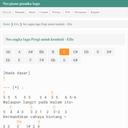
Not piano pianika lagu
Browse :
Beranda
About
Contact
Privacy
TOS
Disclaimer
Request
Home
❯
Ello
❯
Not angka lagu Pergi untuk kembali - Ello
Not angka lagu Pergi untuk kembali - Ello
Ab
A
A#
Bb
B
C
C#
Db
D
D#
Eb
E
F
F#
Gb
G
G#
[Nada dasar]
C
--- [*] :
C
G
5 5  5   5 5    3 4  5 5   6 5-6
Walaupun langit pada malam itu~
F
G
C
5  4  4 3   3 2 1  2  3-2  3
Bermandikan cahaya bintang ~
Dm
G
3 3   3   1# 2 4