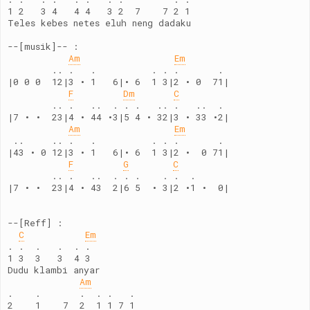
1 2   3 4   4 4   3 2  7    7 2 1
Teles kebes netes eluh neng dadaku
--[musik]-- :
Am
Em
        .. .   .          . . .       .
|0 0 0  12|3 • 1   6|• 6  1 3|2 • 0  71|
F
Dm
C
        .. .   ..  . . .   .. .   ..  .
|7 • •  23|4 • 44 •3|5 4 • 32|3 • 33 •2|
Am
Em
 ..     .. .   .          . . .       .
|43 • 0 12|3 • 1   6|• 6  1 3|2 •  0 71|
F
G
C
        .. .   ..  . . .    . .  .
|7 • •  23|4 • 43  2|6 5  • 3|2 •1 •  0|
--[Reff] :
C
Em
. .  .   .  . .
1 3  3   3  4 3 
Dudu klambi anyar
Am
.    .       .  . .   .
2    1    7  2  1 1 7 1