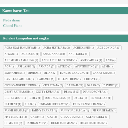
Kamu harus Tau
Nada dasar
Chord Piano
Koleksi kumpulan not angka
ACHA FEAT IRWANSYAH
(1)
ACHA SEPTRIASA
(2)
ACHICK SPIN
(1)
ADE GOVINDA
(1)
AFGAN
(1)
AGNES MO
(1)
ANAK-ANAK
(60)
ANDI FADLY
(1)
ANDMESH KAMALENG
(2)
ANDRA THE BACKBONE
(1)
ANIE CARERA
(1)
ANJI
(4)
AOP
(1)
ARI LASSO
(2)
ARMADA
(2)
ASTRID
(2)
AYU TINGTING
(1)
AZMI
(1)
BENYAMIN S
(1)
BIMBO
(1)
BLINK
(2)
BUNGSU BANDUNG
(1)
CAKRA KHAN
(1)
CAMILLA CABELLO
(1)
CARAMEL
(1)
CELLINE DION
(1)
CHRISYE
(3)
CICIH CANGKURILEUNG
(1)
CITA CITATA
(2)
DAERAH
(22)
DARSO
(2)
DAVINCI
(1)
DESSY RATNASARI
(1)
DETTY KURNIA
(1)
DEWA 19
(2)
DIAN SOROWEA
(1)
DIDI KEMPOT
(1)
DIRLY
(1)
DOEL SUMBANG
(2)
DYGTA
(1)
ED SHEERAN
(1)
ELEMENT
(1)
ELLO
(1)
ENDANK SOEKAMTI
(1)
EREN KANGEN BAND
(1)
FAHMI SHAHAB
(1)
FAHMY SHAHAB
(1)
FANNY SALSABILA
(1)
FIERSA BESARI
(1)
FIVE MINUTES
(2)
GABBY
(1)
GIGI
(2)
GITA GUTAWA
(1)
GLEN FREDLY
(1)
GOMBLOH
(2)
HAMDAN ATT
(1)
HUGH JACKMAN
(1)
IDJAH HADIDJAH
(1)