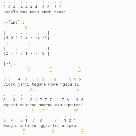
. . .  . . . .  . .  . .
2 3 4  4 4 4-4  3 2  1 2  
Sedelo wae uwis emoh tenan
--[int] :
Dm
|    . .|.    .  .|
|0 0 2 3|4 • •4 •3|
G
       -
C
|.   .  |.        |  
|2 • 1 7|1 • •  0 |
[**]:
         -
C
F
C
. .   .  .  . . .  . .  .
5 5   4  3  3 3 2  1 2  1  5-6 5
Cidro janji tegane kowe ngapu-si
Am
Em
.   .  .   . .        .
3   3  2   2-1 7 7 7  1 7 6   3 5
Nganti seprene suwene aku ngenteni
F
G
Em
Am
         .     .         . . .
6  4   6 1  7  3     7   1 2 1
Nangis batinku nggrantes uripku
F
G
C
. .   . .   . .   . .         . .