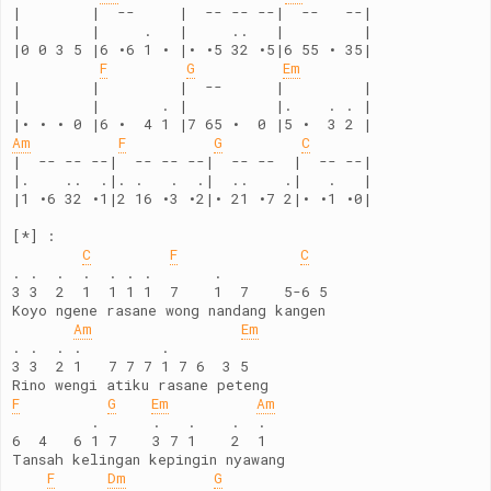
|        |  --     |  -- -- --|  --   --|
|        |     .   |     ..   |         |
|0 0 3 5 |6 •6 1 • |• •5 32 •5|6 55 • 35|
F
G
Em
|        |         |  --      |         |
|        |       . |          |.    . . |
|• • • 0 |6 •  4 1 |7 65 •  0 |5 •  3 2 |
Am
F
G
C
|  -- -- --|  -- -- --|  -- --  |  -- --|
|.    ..  .|. .   .  .|  ..    .|   .   |
|1 •6 32 •1|2 16 •3 •2|• 21 •7 2|• •1 •0|
[*] :
C
F
C
. .  .  .  . . .       .
3 3  2  1  1 1 1  7    1  7    5-6 5
Koyo ngene rasane wong nandang kangen
Am
Em
. .  . .         .
3 3  2 1   7 7 7 1 7 6  3 5
Rino wengi atiku rasane peteng
F
G
Em
Am
         .      .   .    .  .
6  4   6 1 7    3 7 1    2  1
Tansah kelingan kepingin nyawang
F
Dm
G