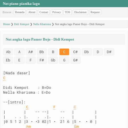
Not piano pianika lagu
Browse :
Beranda
About
Contact
Privacy
TOS
Disclaimer
Request
Home
❯
Didi Kempot
❯
Nella Kharisma
❯
Not angka lagu Pamer Bojo - Didi Kempot
Not angka lagu Pamer Bojo - Didi Kempot
Ab
A
A#
Bb
B
C
C#
Db
D
D#
Eb
E
F
F#
Gb
G
G#
[Nada dasar]
C
Didi Kempot    : B=Do
Nella Kharisma : E=Do
--[intro]:
C
F
C
|        |    -- --|     --   |         |
|    . . |.    .  .|.    ..   |         |
|0 5 1 2 |3 • •3 02|1 •  21 6 |5 •  • 0 |
Am
Em