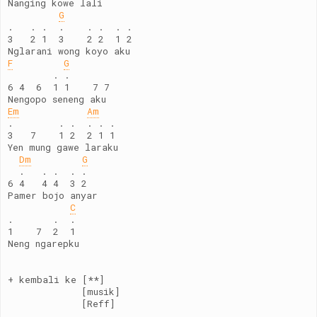
Nanging kowe lali
G
.   . .  .    . .  . .
3   2 1  3    2 2  1 2 
Nglarani wong koyo aku
F
G
        . .
6 4  6  1 1    7 7   
Nengopo seneng aku
Em
Am
.        . .  . . .
3   7    1 2  2 1 1
Yen mung gawe laraku
Dm
G
  .   . .  . .
6 4   4 4  3 2
Pamer bojo anyar
C
.       .  .
1    7  2  1
Neng ngarepku
+ kembali ke [**]
             [musik]
             [Reff]