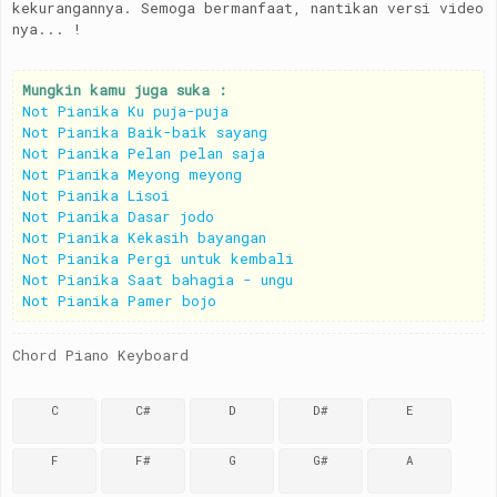
kekurangannya. Semoga bermanfaat, nantikan versi video
nya... !
Mungkin kamu juga suka :
Not Pianika Ku puja-puja
Not Pianika Baik-baik sayang
Not Pianika Pelan pelan saja
Not Pianika Meyong meyong
Not Pianika Lisoi
Not Pianika Dasar jodo
Not Pianika Kekasih bayangan
Not Pianika Pergi untuk kembali
Not Pianika Saat bahagia - ungu
Not Pianika Pamer bojo
Chord Piano Keyboard
C
C#
D
D#
E
F
F#
G
G#
A