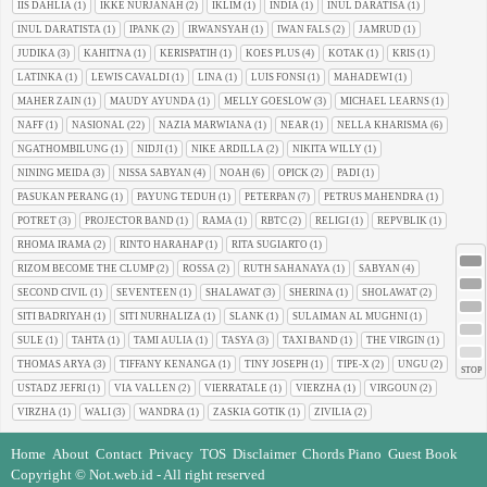
IIS DAHLIA
(1)
IKKE NURJANAH
(2)
IKLIM
(1)
INDIA
(1)
INUL DARATISA
(1)
INUL DARATISTA
(1)
IPANK
(2)
IRWANSYAH
(1)
IWAN FALS
(2)
JAMRUD
(1)
JUDIKA
(3)
KAHITNA
(1)
KERISPATIH
(1)
KOES PLUS
(4)
KOTAK
(1)
KRIS
(1)
LATINKA
(1)
LEWIS CAVALDI
(1)
LINA
(1)
LUIS FONSI
(1)
MAHADEWI
(1)
MAHER ZAIN
(1)
MAUDY AYUNDA
(1)
MELLY GOESLOW
(3)
MICHAEL LEARNS
(1)
NAFF
(1)
NASIONAL
(22)
NAZIA MARWIANA
(1)
NEAR
(1)
NELLA KHARISMA
(6)
NGATHOMBILUNG
(1)
NIDJI
(1)
NIKE ARDILLA
(2)
NIKITA WILLY
(1)
NINING MEIDA
(3)
NISSA SABYAN
(4)
NOAH
(6)
OPICK
(2)
PADI
(1)
PASUKAN PERANG
(1)
PAYUNG TEDUH
(1)
PETERPAN
(7)
PETRUS MAHENDRA
(1)
POTRET
(3)
PROJECTOR BAND
(1)
RAMA
(1)
RBTC
(2)
RELIGI
(1)
REPVBLIK
(1)
RHOMA IRAMA
(2)
RINTO HARAHAP
(1)
RITA SUGIARTO
(1)
RIZOM BECOME THE CLUMP
(2)
ROSSA
(2)
RUTH SAHANAYA
(1)
SABYAN
(4)
SECOND CIVIL
(1)
SEVENTEEN
(1)
SHALAWAT
(3)
SHERINA
(1)
SHOLAWAT
(2)
SITI BADRIYAH
(1)
SITI NURHALIZA
(1)
SLANK
(1)
SULAIMAN AL MUGHNI
(1)
SULE
(1)
TAHTA
(1)
TAMI AULIA
(1)
TASYA
(3)
TAXI BAND
(1)
THE VIRGIN
(1)
THOMAS ARYA
(3)
TIFFANY KENANGA
(1)
TINY JOSEPH
(1)
TIPE-X
(2)
UNGU
(2)
STOP
USTADZ JEFRI
(1)
VIA VALLEN
(2)
VIERRATALE
(1)
VIERZHA
(1)
VIRGOUN
(2)
VIRZHA
(1)
WALI
(3)
WANDRA
(1)
ZASKIA GOTIK
(1)
ZIVILIA
(2)
Home
About
Contact
Privacy
TOS
Disclaimer
Chords Piano
Guest Book
Copyright ©
Not.web.id
- All right reserved