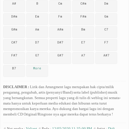
A#
B
Cm
C#m
Dm
D#m
Em
Fm
F#m
Gm
G#m
Am
A#m
Bm
C7
C#7
D7
D#7
E7
F7
F#7
G7
G#7
A7
A#7
B7
More
DISCLAIMER :
Lirik dan Arrangment lagu merupakan hak cipta/milik
pengarang, pengubah, artis (penyanyi/Band) serta label (publisher) musik
yang bersangkutan. Semua properti lagu yang di tulis di weblog ini semata-
mata hanya untuk keperluan media edukasi dan hiburan serta turut
mempromosikan karya mereka. Ayo dukung dan hargai lagu ini dengan
membeli CD Original/Ringtone nya agar mereka dapat terus berkarya !
♫ Not angka :
Valiant
♫ Pada :
12/05/2020 11:35:00 PM
♫ Artist :
Didi