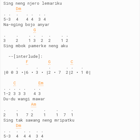
Sing neng njero lemariku
Dm
. .  .   . .  . .
5-3  4   4 4  3 4
Na-nging bojo anyar
G
.    .    . .  .  .    . .
3    2    1 3  2  2    1 2
Sing mbok pamerke neng aku
  --[interlude]:
F
G
C
     .       .    .      . .   .
|0 0 3 •|6 • 3 • |2 • 7  2|2 • 1 0|
C
Em
. . . . .   . .
1-2 3 3 3   4 3
Du-du wangi mawar
Am
.    .     .    .    .     .
2    1   7 2    1    1  7  1
Sing tak sawang neng mripatku
Dm
. .  .  . .  . .
5-3  4  4 4  3 4