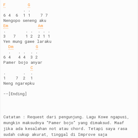
F
G
        . .
6 4  6  1 1    7 7   
Nengopo seneng aku
Em
Am
.        . .  . . .
3   7    1 2  2 1 1
Yen mung gawe laraku
Dm
G
  .   . .  . .
6 4   4 4  3 2
Pamer bojo anyar
C
.       .  .
1    7  2  1
Neng ngarepku
--[Ending]
Catatan : Request dari pengunjung. Lagu Kowe ngapusi,
mungkin maksudnya "Pamer bojo" yang dimaksud. Maaf
jika ada kesalahan not atau chord. Tetapi saya rasa
sudah cukup akurat, tinggal di Improve saja