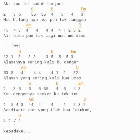
Aku tau ini sudah terjadi
G
D
Em
2   3 5    55  55  4   5   4   3
Mau bilang apa aku pun tak sanggup
Am
D
15  4 3  4   4   4 4  4 1 2 3 2
Air mata pun tak lagi mau menetes
---[**]---
G
D
Em
12 1  3   3 3    3 5  5  5 3
Alasannya sering kali ku dengar
Am
D
53 5   4    4 4    4 1  2   32
Alasan yang sering kali kau ucap
G
D
Em
2   3 5   5   5 55   4  5   4 3
Kau dengannya seakan ku tak tau
Am
D
1  5 4 3  44  4    4    1   2 3 2
Sandiwara apa yang tlah kau lakukan,
G
2 1 7 1
    `
kepadaku...