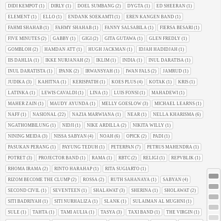
DIDI KEMPOT
(1)
DIRLY
(1)
DOEL SUMBANG
(2)
DYGTA
(1)
ED SHEERAN
(1)
ELEMENT
(1)
ELLO
(1)
ENDANK SOEKAMTI
(1)
EREN KANGEN BAND
(1)
FAHMI SHAHAB
(1)
FAHMY SHAHAB
(1)
FANNY SALSABILA
(1)
FIERSA BESARI
(1)
FIVE MINUTES
(2)
GABBY
(1)
GIGI
(2)
GITA GUTAWA
(1)
GLEN FREDLY
(1)
GOMBLOH
(2)
HAMDAN ATT
(1)
HUGH JACKMAN
(1)
IDJAH HADIDJAH
(1)
IIS DAHLIA
(1)
IKKE NURJANAH
(2)
IKLIM
(1)
INDIA
(1)
INUL DARATISA
(1)
INUL DARATISTA
(1)
IPANK
(2)
IRWANSYAH
(1)
IWAN FALS
(2)
JAMRUD
(1)
JUDIKA
(3)
KAHITNA
(1)
KERISPATIH
(1)
KOES PLUS
(4)
KOTAK
(1)
KRIS
(1)
LATINKA
(1)
LEWIS CAVALDI
(1)
LINA
(1)
LUIS FONSI
(1)
MAHADEWI
(1)
MAHER ZAIN
(1)
MAUDY AYUNDA
(1)
MELLY GOESLOW
(3)
MICHAEL LEARNS
(1)
NAFF
(1)
NASIONAL
(22)
NAZIA MARWIANA
(1)
NEAR
(1)
NELLA KHARISMA
(6)
NGATHOMBILUNG
(1)
NIDJI
(1)
NIKE ARDILLA
(2)
NIKITA WILLY
(1)
NINING MEIDA
(3)
NISSA SABYAN
(4)
NOAH
(6)
OPICK
(2)
PADI
(1)
PASUKAN PERANG
(1)
PAYUNG TEDUH
(1)
PETERPAN
(7)
PETRUS MAHENDRA
(1)
POTRET
(3)
PROJECTOR BAND
(1)
RAMA
(1)
RBTC
(2)
RELIGI
(1)
REPVBLIK
(1)
RHOMA IRAMA
(2)
RINTO HARAHAP
(1)
RITA SUGIARTO
(1)
RIZOM BECOME THE CLUMP
(2)
ROSSA
(2)
RUTH SAHANAYA
(1)
SABYAN
(4)
SECOND CIVIL
(1)
SEVENTEEN
(1)
SHALAWAT
(3)
SHERINA
(1)
SHOLAWAT
(2)
SITI BADRIYAH
(1)
SITI NURHALIZA
(1)
SLANK
(1)
SULAIMAN AL MUGHNI
(1)
SULE
(1)
TAHTA
(1)
TAMI AULIA
(1)
TASYA
(3)
TAXI BAND
(1)
THE VIRGIN
(1)