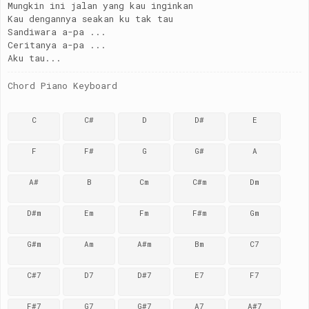
Mungkin ini jalan yang kau inginkan
Kau dengannya seakan ku tak tau
Sandiwara a-pa ...
Ceritanya a-pa ...
Aku tau...
Chord Piano Keyboard
C
C#
D
D#
E
F
F#
G
G#
A
A#
B
Cm
C#m
Dm
D#m
Em
Fm
F#m
Gm
G#m
Am
A#m
Bm
C7
C#7
D7
D#7
E7
F7
F#7
G7
G#7
A7
A#7