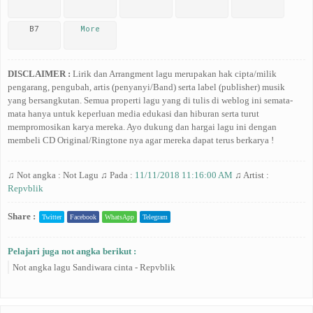
B7
More
DISCLAIMER :
Lirik dan Arrangment lagu merupakan hak cipta/milik
pengarang, pengubah, artis (penyanyi/Band) serta label (publisher) musik
yang bersangkutan. Semua properti lagu yang di tulis di weblog ini semata-
mata hanya untuk keperluan media edukasi dan hiburan serta turut
mempromosikan karya mereka. Ayo dukung dan hargai lagu ini dengan
membeli CD Original/Ringtone nya agar mereka dapat terus berkarya !
♫ Not angka :
Not Lagu
♫ Pada :
11/11/2018 11:16:00 AM
♫ Artist :
Repvblik
Share :
Twitter
Facebook
WhatsApp
Telegram
Pelajari juga not angka berikut :
Not angka lagu Sandiwara cinta - Repvblik