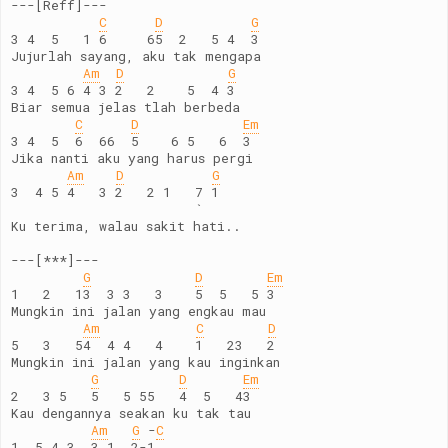
---[Reff]---
C
D
G
3 4  5   1 6     65  2   5 4  3
Jujurlah sayang, aku tak mengapa
Am
D
G
3 4  5 6 4 3 2   2    5  4 3
Biar semua jelas tlah berbeda
C
D
Em
3 4  5  6  66  5    6 5   6  3
Jika nanti aku yang harus pergi
Am
D
G
3  4 5 4   3 2   2 1   7 1
                       `
Ku terima, walau sakit hati..
---[***]---
G
D
Em
1   2   13  3 3   3    5  5   5 3
Mungkin ini jalan yang engkau mau
Am
C
D
5   3   54  4 4   4    1   23   2
Mungkin ini jalan yang kau inginkan
G
D
Em
2   3 5   5   5 55   4  5   43
Kau dengannya seakan ku tak tau
Am
G
 -
C
1  5 4 3  3 1  2-1