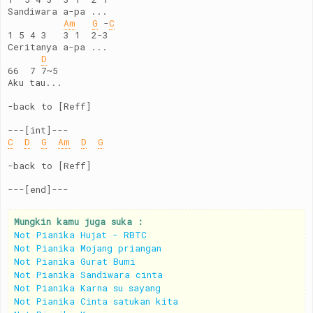
Sandiwara a-pa ...
Am
G
 -
C
1 5 4 3   3 1  2-3
Ceritanya a-pa ...
D
66  7 7~5
Aku tau...
-back to [Reff]
---[int]---
C
D
G
Am
D
G
-back to [Reff]
---[end]---
Mungkin kamu juga suka :
Not Pianika Hujat - RBTC
Not Pianika Mojang priangan
Not Pianika Gurat Bumi
Not Pianika Sandiwara cinta
Not Pianika Karna su sayang
Not Pianika Cinta satukan kita