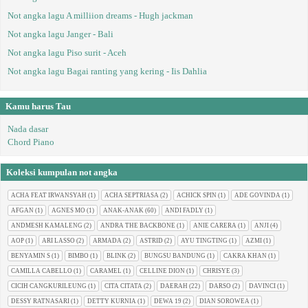
Not angka lagu A milliion dreams - Hugh jackman
Not angka lagu Janger - Bali
Not angka lagu Piso surit - Aceh
Not angka lagu Bagai ranting yang kering - Iis Dahlia
Kamu harus Tau
Nada dasar
Chord Piano
Koleksi kumpulan not angka
ACHA FEAT IRWANSYAH
(1)
ACHA SEPTRIASA
(2)
ACHICK SPIN
(1)
ADE GOVINDA
(1)
AFGAN
(1)
AGNES MO
(1)
ANAK-ANAK
(60)
ANDI FADLY
(1)
ANDMESH KAMALENG
(2)
ANDRA THE BACKBONE
(1)
ANIE CARERA
(1)
ANJI
(4)
AOP
(1)
ARI LASSO
(2)
ARMADA
(2)
ASTRID
(2)
AYU TINGTING
(1)
AZMI
(1)
BENYAMIN S
(1)
BIMBO
(1)
BLINK
(2)
BUNGSU BANDUNG
(1)
CAKRA KHAN
(1)
CAMILLA CABELLO
(1)
CARAMEL
(1)
CELLINE DION
(1)
CHRISYE
(3)
CICIH CANGKURILEUNG
(1)
CITA CITATA
(2)
DAERAH
(22)
DARSO
(2)
DAVINCI
(1)
DESSY RATNASARI
(1)
DETTY KURNIA
(1)
DEWA 19
(2)
DIAN SOROWEA
(1)