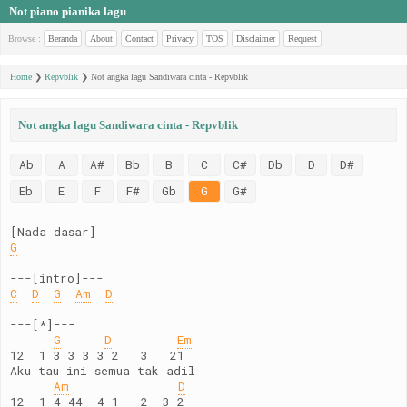
Not piano pianika lagu
Browse :
Beranda
About
Contact
Privacy
TOS
Disclaimer
Request
Home
❯
Repvblik
❯
Not angka lagu Sandiwara cinta - Repvblik
Not angka lagu Sandiwara cinta - Repvblik
Ab
A
A#
Bb
B
C
C#
Db
D
D#
Eb
E
F
F#
Gb
G
G#
[Nada dasar]
G
---[intro]---
C
D
G
Am
D
---[*]---
G
D
Em
12  1 3 3 3 3 2   3   21
Aku tau ini semua tak adil
Am
D
12  1 4 44  4 1   2  3 2