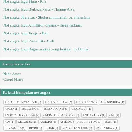
Not angka lagu Tiara - Kris
Not angka lagu Berbeza kasta - Thomas Arya
Not angka Shalawat - Sholatun minallah wa alfa salam
Not angka lagu A milliion dreams - Hugh jackman
Not angka lagu Janger - Bali
Not angka lagu Piso surit - Aceh
Not angka lagu Bagai ranting yang kering - Iis Dahlia
Kamu harus Tau
Nada dasar
Chord Piano
Koleksi kumpulan not angka
ACHA FEAT IRWANSYAH
(1)
ACHA SEPTRIASA
(2)
ACHICK SPIN
(1)
ADE GOVINDA
(1)
AFGAN
(1)
AGNES MO
(1)
ANAK-ANAK
(60)
ANDI FADLY
(1)
ANDMESH KAMALENG
(2)
ANDRA THE BACKBONE
(1)
ANIE CARERA
(1)
ANJI
(4)
AOP
(1)
ARI LASSO
(2)
ARMADA
(2)
ASTRID
(2)
AYU TINGTING
(1)
AZMI
(1)
BENYAMIN S
(1)
BIMBO
(1)
BLINK
(2)
BUNGSU BANDUNG
(1)
CAKRA KHAN
(1)