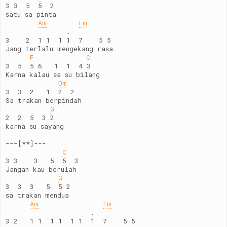
3 3  5  5  2
satu sa pinta
Am
Em
               .
3    2  1 1  1 1  7    5 5
Jang terlalu mengekang rasa
F
C
3  5  5 6   1  1  4 3
Karna kalau sa su bilang
Dm
3  3  2   1  2  2
Sa trakan berpindah
G
2  2  5  3 2
karna su sayang
---[**]---
C
3 3    3   5  5  3
Jangan kau berulah
G
3  3  3   5  5 2
sa trakan mendua
Am
Em
                     .
3 2   1 1  1 1  1 1  1  7    5 5