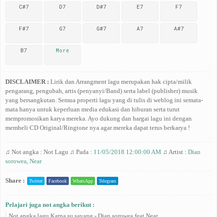
C#7
D7
D#7
E7
F7
F#7
G7
G#7
A7
A#7
B7
More
DISCLAIMER :
Lirik dan Arrangment lagu merupakan hak cipta/milik
pengarang, pengubah, artis (penyanyi/Band) serta label (publisher) musik
yang bersangkutan. Semua properti lagu yang di tulis di weblog ini semata-
mata hanya untuk keperluan media edukasi dan hiburan serta turut
mempromosikan karya mereka. Ayo dukung dan hargai lagu ini dengan
membeli CD Original/Ringtone nya agar mereka dapat terus berkarya !
♫ Not angka :
Not Lagu
♫ Pada :
11/05/2018 12:00:00 AM
♫ Artist :
Dian
sorowea
,
Near
Share :
Twitter
Facebook
WhatsApp
Telegram
Pelajari juga not angka berikut :
Not angka lagu Karna su sayang - Dian sorowea feat Near