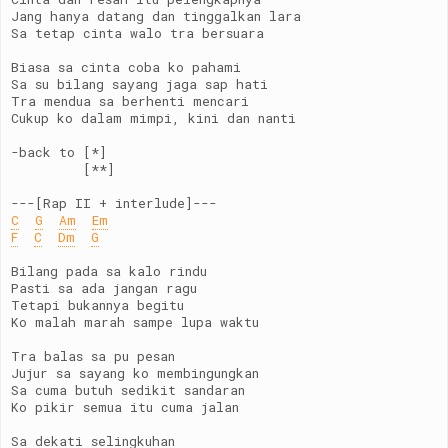
Jang hanya datang dan tinggalkan lara
Sa tetap cinta walo tra bersuara
Biasa sa cinta coba ko pahami
Sa su bilang sayang jaga sap hati
Tra mendua sa berhenti mencari
Cukup ko dalam mimpi, kini dan nanti
-back to [*]
         [**]
---[Rap II + interlude]---
C
G
Am
Em
F
C
Dm
G
Bilang pada sa kalo rindu
Pasti sa ada jangan ragu
Tetapi bukannya begitu
Ko malah marah sampe lupa waktu
Tra balas sa pu pesan
Jujur sa sayang ko membingungkan
Sa cuma butuh sedikit sandaran
Ko pikir semua itu cuma jalan
Sa dekati selingkuhan