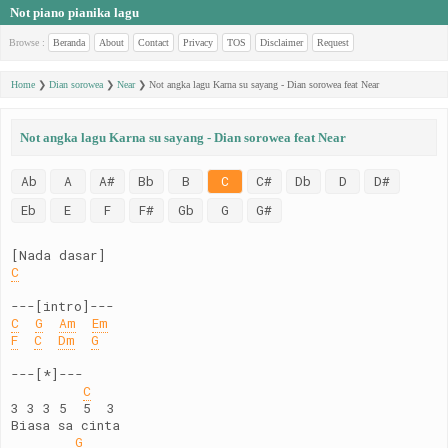
Not piano pianika lagu
Browse :
Beranda
About
Contact
Privacy
TOS
Disclaimer
Request
Home
❯
Dian sorowea
❯
Near
❯
Not angka lagu Karna su sayang - Dian sorowea feat Near
Not angka lagu Karna su sayang - Dian sorowea feat Near
Ab
A
A#
Bb
B
C
C#
Db
D
D#
Eb
E
F
F#
Gb
G
G#
[Nada dasar]
C
---[intro]---
C
G
Am
Em
F
C
Dm
G
---[*]---
C
3 3 3 5  5  3
Biasa sa cinta
G