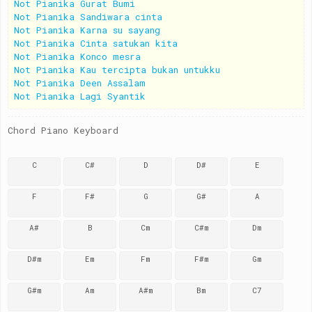
Not Pianika Gurat Bumi
Not Pianika Sandiwara cinta
Not Pianika Karna su sayang
Not Pianika Cinta satukan kita
Not Pianika Konco mesra
Not Pianika Kau tercipta bukan untukku
Not Pianika Deen Assalam
Not Pianika Lagi Syantik
Chord Piano Keyboard
C
C#
D
D#
E
F
F#
G
G#
A
A#
B
Cm
C#m
Dm
D#m
Em
Fm
F#m
Gm
G#m
Am
A#m
Bm
C7