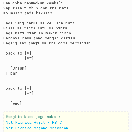
Dan coba renungkan kembali
Sap rasa tumbuh dan tra mati
Ko masih jadi kekasih
Jadi jang takut sa ke lain hati
Biasa sa cinta satu sa pinta
Jaga hati biar sa makin cinta
Percaya rasa jang dengar cerita
Pegang sap janji sa tra coba berpindah
-back to [*]
         [**]
---[Break]---
 1 bar
-------------
-back to [*]
         [**]
---[end]---
Mungkin kamu juga suka :
Not Pianika Hujat - RBTC
Not Pianika Mojang priangan