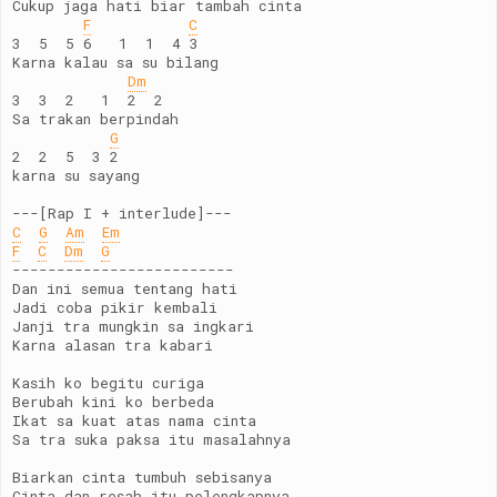
Cukup jaga hati biar tambah cinta
F
C
3  5  5 6   1  1  4 3
Karna kalau sa su bilang
Dm
3  3  2   1  2  2
Sa trakan berpindah
G
2  2  5  3 2
karna su sayang
---[Rap I + interlude]---
C
G
Am
Em
F
C
Dm
G
-------------------------
Dan ini semua tentang hati
Jadi coba pikir kembali
Janji tra mungkin sa ingkari
Karna alasan tra kabari
Kasih ko begitu curiga
Berubah kini ko berbeda
Ikat sa kuat atas nama cinta
Sa tra suka paksa itu masalahnya
Biarkan cinta tumbuh sebisanya
Cinta dan resah itu pelengkapnya