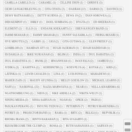
CAMILLA CABELLO
(1)
CARAMEL
(1)
CELLINE DION
(1)
CHRISYE
(3)
CICIH CANGKURILEUNG
(1)
CITA CITATA
(2)
DAERAH
(22)
DARSO
(2)
DAVINCI
(1)
DESSY RATNASARI
(1)
DETTY KURNIA
(1)
DEWA 19
(2)
DIAN SOROWEA
(1)
DIDI KEMPOT
(1)
DIRLY
(1)
DOEL SUMBANG
(2)
DYGTA
(1)
ED SHEERAN
(1)
ELEMENT
(1)
ELLO
(1)
ENDANK SOEKAMTI
(1)
EREN KANGEN BAND
(1)
FAHMI SHAHAB
(1)
FAHMY SHAHAB
(1)
FANNY SALSABILA
(1)
FIERSA BESARI
(1)
FIVE MINUTES
(2)
GABBY
(1)
GIGI
(2)
GITA GUTAWA
(1)
GLEN FREDLY
(1)
GOMBLOH
(2)
HAMDAN ATT
(1)
HUGH JACKMAN
(1)
IDJAH HADIDJAH
(1)
IIS DAHLIA
(1)
IKKE NURJANAH
(2)
IKLIM
(1)
INDIA
(1)
INUL DARATISA
(1)
INUL DARATISTA
(1)
IPANK
(2)
IRWANSYAH
(1)
IWAN FALS
(2)
JAMRUD
(1)
JUDIKA
(3)
KAHITNA
(1)
KERISPATIH
(1)
KOES PLUS
(4)
KOTAK
(1)
KRIS
(1)
LATINKA
(1)
LEWIS CAVALDI
(1)
LINA
(1)
LUIS FONSI
(1)
MAHADEWI
(1)
MAHER ZAIN
(1)
MAUDY AYUNDA
(1)
MELLY GOESLOW
(3)
MICHAEL LEARNS
(1)
NAFF
(1)
NASIONAL
(22)
NAZIA MARWIANA
(1)
NEAR
(1)
NELLA KHARISMA
(6)
NGATHOMBILUNG
(1)
NIDJI
(1)
NIKE ARDILLA
(2)
NIKITA WILLY
(1)
NINING MEIDA
(3)
NISSA SABYAN
(4)
NOAH
(6)
OPICK
(2)
PADI
(1)
PASUKAN PERANG
(1)
PAYUNG TEDUH
(1)
PETERPAN
(7)
PETRUS MAHENDRA
(1)
POTRET
(3)
PROJECTOR BAND
(1)
RAMA
(1)
RBTC
(2)
RELIGI
(1)
REPVBLIK
(1)
RHOMA IRAMA
(2)
RINTO HARAHAP
(1)
RITA SUGIARTO
(1)
RIZOM BECOME THE CLUMP
(2)
ROSSA
(2)
RUTH SAHANAYA
(1)
SABYAN
(4)