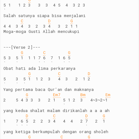
5 1   1 2 3   3  3  4 5  4  3 2 3
`
Salah satunya siapa bisa menjalani
C
D
G
4 4  3 4  3  2  3 4   3  2 1 1
Moga-moga Gusti Allah mencukupi
---[Verse 2]---
G
C
G
5 3  5 1  1 1 7 6  7  1 6 5
`    `        ` `  `    ` `
Obat hati ada lima perkaranya
G
C
D
5    3  5 1  1 2  3   4  3   2  1 2
`    `  `
Yang pertama baca Qur'an dan maknanya
G
Em7
Bm
Em
2    5 4 3 3  3   2 1   5 1 2  3   4~3~2~1
                        `
yang kedua shalat malam dirikanlah a a a ah
D
C
D
G
1    7 6 5  2  2  3 4   4  4   2 7   2  1
     ` ` `                       `
yang ketiga berkumpulah dengan orang sholeh
G
C
G