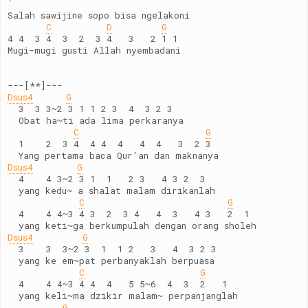
`
Salah sawijine sopo bisa ngelakoni
C
D
G
4 4  3 4  3  2  3 4   3   2 1 1
Mugi-mugi gusti Allah nyembadani
---[**]---
Dsus4
G
  3  3 3~2 3 1 1 2 3  4  3 2 3
  Obat ha~ti ada lima perkaranya
C
G
  1    2  3 4  4 4  4   4  4   3  2 3
  Yang pertama baca Qur'an dan maknanya
Dsus4
G
  4    4 3~2 3 1  1   2 3   4 3 2  3
  yang kedu~ a shalat malam dirikanlah
C
G
  4    4 4~3 4 3  2  3 4   4  3   4 3   2  1
  yang keti~ga berkumpulah dengan orang sholeh
Dsus4
G
  3    3  3~2 3  1  1 2   3   4  3 2 3
  yang ke em~pat perbanyaklah berpuasa
C
G
  4    4 4~3 4 4  4   5 5~6  4  3  2   1
  yang keli~ma dzikir malam~ perpanjanglah
G