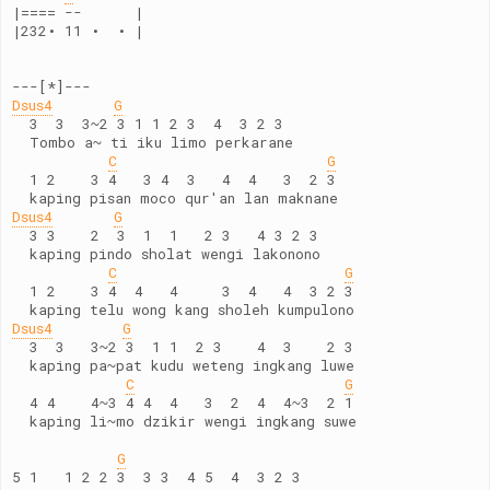
|==== --      |
|232• 11 •  • |
---[*]---
Dsus4
G
  3  3  3~2 3 1 1 2 3  4  3 2 3
  Tombo a~ ti iku limo perkarane
C
G
  1 2    3 4   3 4  3   4  4   3  2 3
  kaping pisan moco qur'an lan maknane
Dsus4
G
  3 3    2  3  1  1   2 3   4 3 2 3
  kaping pindo sholat wengi lakonono
C
G
  1 2    3 4  4   4     3  4   4  3 2 3
  kaping telu wong kang sholeh kumpulono
Dsus4
G
  3  3   3~2 3  1 1  2 3    4  3    2 3
  kaping pa~pat kudu weteng ingkang luwe
C
G
  4 4    4~3 4 4  4   3  2  4  4~3  2 1
  kaping li~mo dzikir wengi ingkang suwe
G
5 1   1 2 2 3  3 3  4 5  4  3 2 3