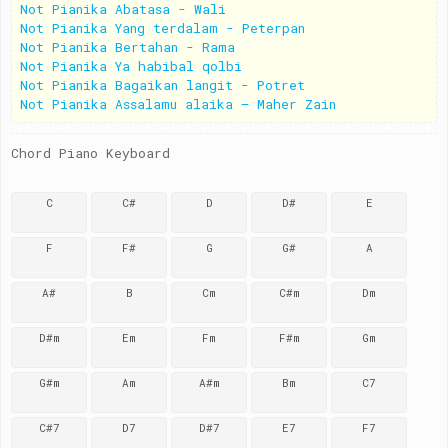
Not Pianika Abatasa - Wali
Not Pianika Yang terdalam - Peterpan
Not Pianika Bertahan - Rama
Not Pianika Ya habibal qolbi
Not Pianika Bagaikan langit - Potret
Not Pianika Assalamu alaika – Maher Zain
Chord Piano Keyboard
C
C#
D
D#
E
F
F#
G
G#
A
A#
B
Cm
C#m
Dm
D#m
Em
Fm
F#m
Gm
G#m
Am
A#m
Bm
C7
C#7
D7
D#7
E7
F7