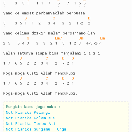
5    3  5 1   1 1  7   6   7  1 6 5
`    `  `          `   `   `    ` `
yang ke empat perbanyaklah berpuasa
G
C
D
5    3 5 1  1  2   3 4   3  2  1~2  2
`      `
yang kelima dzikir malam perpanjang~lah
G
Em7
Bm
Em
2 5   5 4 3   3  3  2 1  5  1 2 3  4~3~2~1
                         `
Salah satunya siapa bisa menjalani i i i i
D
C
D
G
1 7  6 5  2  2  3 4   2  7 2 1
  `  ` `                 `
Moga-moga Gusti Allah mencukupi
D
C
D
G
1 7  6 5  2  2  3 4   2  7 2 1
  `  ` `                 `
Moga-moga Gusti Allah mencukupi..
Mungkin kamu juga suka :
Not Pianika Pelangi
Not Pianika Kolam susu
Not Pianika Tombo Ati
Not Pianika Surgamu - Ungu