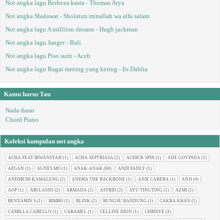
Not angka lagu Berbeza kasta - Thomas Arya
Not angka Shalawat - Sholatun minallah wa alfa salam
Not angka lagu A milliion dreams - Hugh jackman
Not angka lagu Janger - Bali
Not angka lagu Piso surit - Aceh
Not angka lagu Bagai ranting yang kering - Iis Dahlia
Kamu harus Tau
Nada dasar
Chord Piano
Koleksi kumpulan not angka
ACHA FEAT IRWANSYAH
(1)
ACHA SEPTRIASA
(2)
ACHICK SPIN
(1)
ADE GOVINDA
(1)
AFGAN
(1)
AGNES MO
(1)
ANAK-ANAK
(60)
ANDI FADLY
(1)
ANDMESH KAMALENG
(2)
ANDRA THE BACKBONE
(1)
ANIE CARERA
(1)
ANJI
(4)
AOP
(1)
ARI LASSO
(2)
ARMADA
(2)
ASTRID
(2)
AYU TINGTING
(1)
AZMI
(1)
BENYAMIN S
(1)
BIMBO
(1)
BLINK
(2)
BUNGSU BANDUNG
(1)
CAKRA KHAN
(1)
CAMILLA CABELLO
(1)
CARAMEL
(1)
CELLINE DION
(1)
CHRISYE
(3)