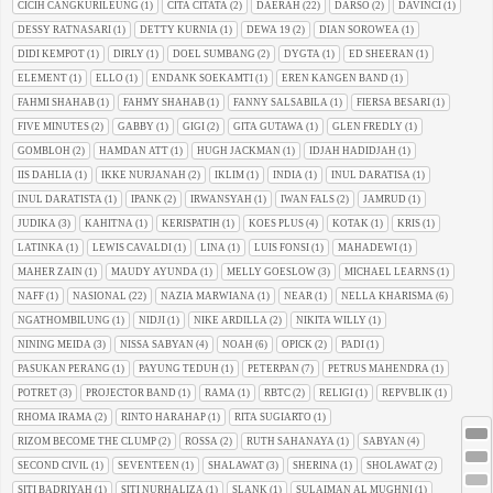
CICIH CANGKURILEUNG
(1)
CITA CITATA
(2)
DAERAH
(22)
DARSO
(2)
DAVINCI
(1)
DESSY RATNASARI
(1)
DETTY KURNIA
(1)
DEWA 19
(2)
DIAN SOROWEA
(1)
DIDI KEMPOT
(1)
DIRLY
(1)
DOEL SUMBANG
(2)
DYGTA
(1)
ED SHEERAN
(1)
ELEMENT
(1)
ELLO
(1)
ENDANK SOEKAMTI
(1)
EREN KANGEN BAND
(1)
FAHMI SHAHAB
(1)
FAHMY SHAHAB
(1)
FANNY SALSABILA
(1)
FIERSA BESARI
(1)
FIVE MINUTES
(2)
GABBY
(1)
GIGI
(2)
GITA GUTAWA
(1)
GLEN FREDLY
(1)
GOMBLOH
(2)
HAMDAN ATT
(1)
HUGH JACKMAN
(1)
IDJAH HADIDJAH
(1)
IIS DAHLIA
(1)
IKKE NURJANAH
(2)
IKLIM
(1)
INDIA
(1)
INUL DARATISA
(1)
INUL DARATISTA
(1)
IPANK
(2)
IRWANSYAH
(1)
IWAN FALS
(2)
JAMRUD
(1)
JUDIKA
(3)
KAHITNA
(1)
KERISPATIH
(1)
KOES PLUS
(4)
KOTAK
(1)
KRIS
(1)
LATINKA
(1)
LEWIS CAVALDI
(1)
LINA
(1)
LUIS FONSI
(1)
MAHADEWI
(1)
MAHER ZAIN
(1)
MAUDY AYUNDA
(1)
MELLY GOESLOW
(3)
MICHAEL LEARNS
(1)
NAFF
(1)
NASIONAL
(22)
NAZIA MARWIANA
(1)
NEAR
(1)
NELLA KHARISMA
(6)
NGATHOMBILUNG
(1)
NIDJI
(1)
NIKE ARDILLA
(2)
NIKITA WILLY
(1)
NINING MEIDA
(3)
NISSA SABYAN
(4)
NOAH
(6)
OPICK
(2)
PADI
(1)
PASUKAN PERANG
(1)
PAYUNG TEDUH
(1)
PETERPAN
(7)
PETRUS MAHENDRA
(1)
POTRET
(3)
PROJECTOR BAND
(1)
RAMA
(1)
RBTC
(2)
RELIGI
(1)
REPVBLIK
(1)
RHOMA IRAMA
(2)
RINTO HARAHAP
(1)
RITA SUGIARTO
(1)
RIZOM BECOME THE CLUMP
(2)
ROSSA
(2)
RUTH SAHANAYA
(1)
SABYAN
(4)
SECOND CIVIL
(1)
SEVENTEEN
(1)
SHALAWAT
(3)
SHERINA
(1)
SHOLAWAT
(2)
SITI BADRIYAH
(1)
SITI NURHALIZA
(1)
SLANK
(1)
SULAIMAN AL MUGHNI
(1)