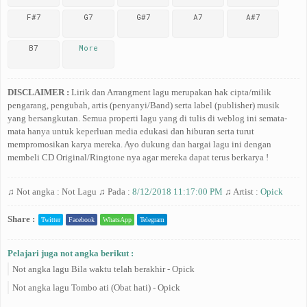
F#7
G7
G#7
A7
A#7
B7
More
DISCLAIMER :
Lirik dan Arrangment lagu merupakan hak cipta/milik
pengarang, pengubah, artis (penyanyi/Band) serta label (publisher) musik
yang bersangkutan. Semua properti lagu yang di tulis di weblog ini semata-
mata hanya untuk keperluan media edukasi dan hiburan serta turut
mempromosikan karya mereka. Ayo dukung dan hargai lagu ini dengan
membeli CD Original/Ringtone nya agar mereka dapat terus berkarya !
♫ Not angka :
Not Lagu
♫ Pada :
8/12/2018 11:17:00 PM
♫ Artist :
Opick
Share :
Twitter
Facebook
WhatsApp
Telegram
Pelajari juga not angka berikut :
Not angka lagu Bila waktu telah berakhir - Opick
Not angka lagu Tombo ati (Obat hati) - Opick