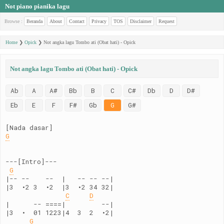
Not piano pianika lagu
Browse :
Beranda
About
Contact
Privacy
TOS
Disclaimer
Request
Home
❯
Opick
❯
Not angka lagu Tombo ati (Obat hati) - Opick
Not angka lagu Tombo ati (Obat hati) - Opick
Ab
A
A#
Bb
B
C
C#
Db
D
D#
Eb
E
F
F#
Gb
G
G#
[Nada dasar]
G
---[Intro]---
G
|-- --    --  |   -- -- --|
|3  •2 3  •2  |3  •2 34 32|
C
D
|      -- ====|         --|
|3  •  01 1223|4  3  2  •2|
G