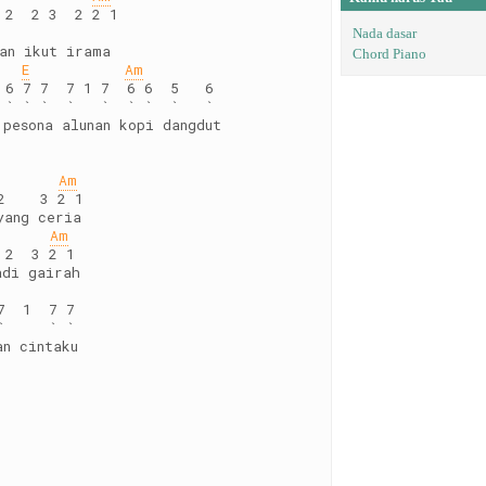
 2  2 3  2 2 1
Nada dasar
kan ikut irama
Chord Piano
E
Am
 6 7 7  7 1 7  6 6  5   6
 ` ` `  `   `  ` `  `   `
 pesona alunan kopi dangdut
Am
2    3 2 1 
yang ceria
Am
 2  3 2 1
adi gairah
7  1  7 7
`     ` `
an cintaku 