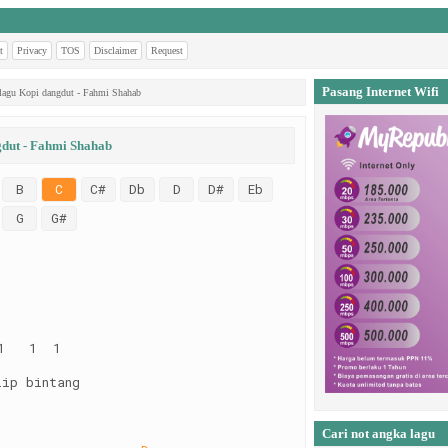
t
Privacy
TOS
Disclaimer
Request
Pasang Internet Wifi
lagu Kopi dangdut - Fahmi Shahab
gdut - Fahmi Shahab
B
C
C#
Db
D
D#
Eb
G
G#
1   1  1
         
lip bintang
Cari not angka lagu