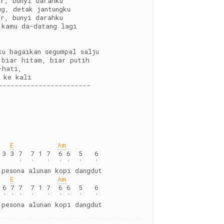
er, bunyi darahku
ug, detak jantungku
er, bunyi darahku
 kamu da-datang lagi 
ku bagaikan segumpal salju
 biar hitam, biar putih
-hati, 
r ke kali
-----------------------
E
Am
 3 3 7  7 1 7  6 6  5   6
     `  `   `  ` `  `   `
 pesona alunan kopi dangdut
E
Am
 6 7 7  7 1 7  6 6  5   6
 ` ` `  `   `  ` `  `   `
 pesona alunan kopi dangdut