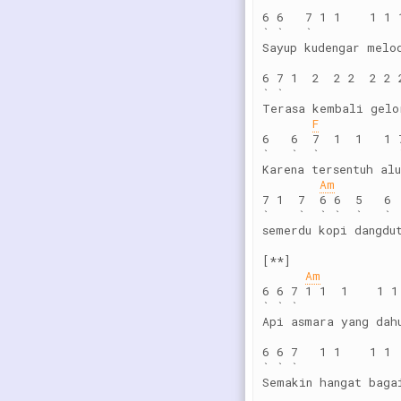
6 6   7 1 1    1 1 
` `   `            
Sayup kudengar melo
6 7 1  2  2 2  2 2 
` `
Terasa kembali gelo
F
6   6  7  1  1   1 
`   `  `           
Karena tersentuh alu
Am
7 1  7  6 6  5   6
`    `  ` `  `   `
semerdu kopi dangdu
[**]
Am
6 6 7 1 1  1    1 1
` ` `              
Api asmara yang dah
6 6 7   1 1    1 1 
` ` `              
Semakin hangat baga