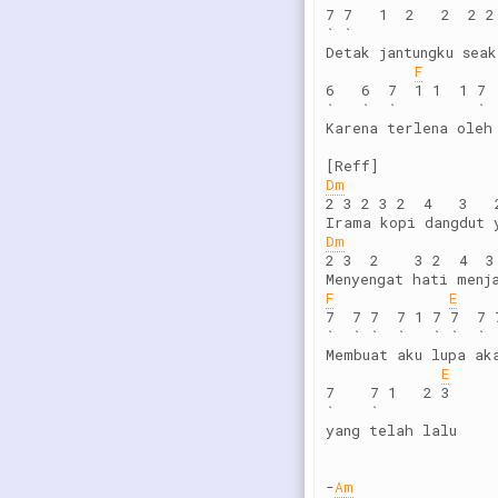
7 7   1  2   2  2 2
` `
Detak jantungku sea
F
6   6  7  1 1  1 7 
`   `  `         ` 
Karena terlena oleh
[Reff]
Dm
2 3 2 3 2  4   3   
Irama kopi dangdut 
Dm
2 3  2    3 2  4  3
Menyengat hati menj
F
E
7  7 7  7 1 7 7  7 
`  ` `  `   ` `  ` 
Membuat aku lupa ak
E
7    7 1   2 3
`    `
yang telah lalu
-
Am