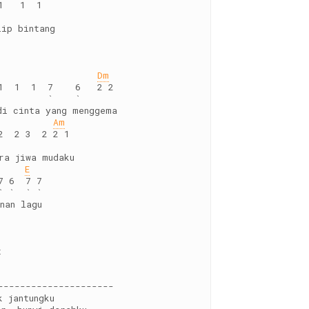
1   1  1
         
lip bintang
Dm
1  1  1  7    6   2 2
         `    `
di cinta yang menggema
Am
2  2 3  2 2 1
ra jiwa mudaku
E
7 6  7 7
` `  ` `
nan lagu 
t
---------------------
k jantungku