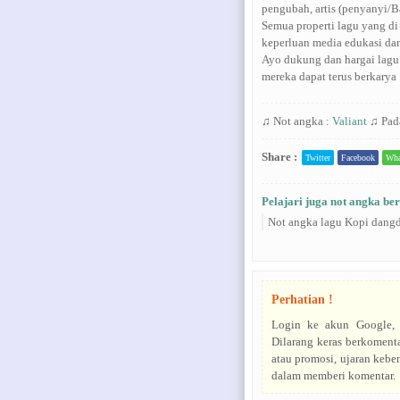
pengubah, artis (penyanyi/B
Semua properti lagu yang di
keperluan media edukasi da
Ayo dukung dan hargai lagu
mereka dapat terus berkarya 
♫ Not angka :
Valiant
♫ Pad
Share :
Twitter
Facebook
Wha
Pelajari juga not angka ber
Not angka lagu Kopi dangd
Perhatian !
Login ke akun Google, 
Dilarang keras berkomenta
atau promosi, ujaran kebe
dalam memberi komentar.