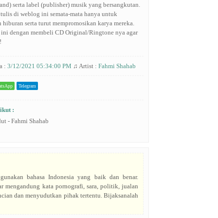
and) serta label (publisher) musik yang bersangkutan.
 tulis di weblog ini semata-mata hanya untuk
n hiburan serta turut mempromosikan karya mereka.
 ini dengan membeli CD Original/Ringtone nya agar
!
a :
3/12/2021 05:34:00 PM
♫ Artist :
Fahmi Shahab
tsApp
Telegram
ikut :
ut - Fahmi Shahab
gunakan bahasa Indonesia yang baik dan benar.
r mengandung kata pornografi, sara, politik, jualan
ncian dan menyudutkan pihak tertentu. Bijaksanalah