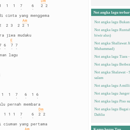
Dm
1  1  1  7    6   2 2
         `    `
Not angka lagu terbar
di cinta yang menggema
Am
Not angka lagu Bukan 
2  2 3  2 2 1
Not angka lagu Runtah
ra jiwa mudaku
biwir alus)
E
Not angka Shallawat Ji
7 6  7 7
Muhammad)
` `  ` `
nan lagu 
Not angka lagu Tiara -
Not angka lagu Berbez
Not angka Shalawat - 
t
salam
Not angka lagu A mill
Not angka lagu Janger 
 1  1  7   6  1 6
       `   `    ` 
Not angka lagu Piso su
ulu pernah membara
Dm
Not angka lagu Bagai r
  1 1 1  7    6  2 2
Dahlia
         `    `
i ciuman yang pertama
Am
Kamu harus Tau