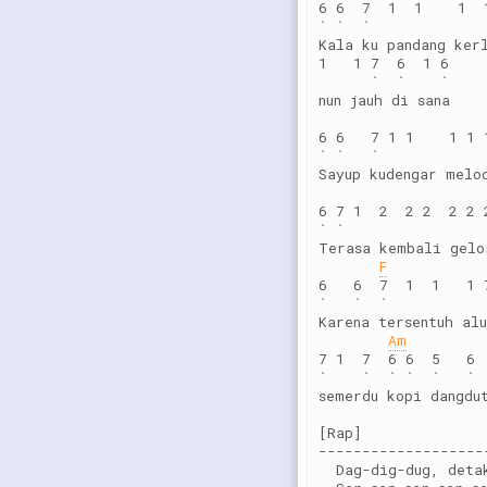
6 6  7  1  1    1  
` `  `             
Kala ku pandang ker
1   1 7  6  1 6
      `  `    `
nun jauh di sana
6 6   7 1 1    1 1 
` `   `            
Sayup kudengar melo
6 7 1  2  2 2  2 2 
` `
Terasa kembali gelo
F
6   6  7  1  1   1 
`   `  `           
Karena tersentuh alu
Am
7 1  7  6 6  5   6
`    `  ` `  `   `
semerdu kopi dangdu
[Rap]
-------------------
  Dag-dig-dug, deta