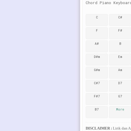
Chord Piano Keyboar
C
C#
F
F#
A#
B
D#m
Em
G#m
Am
C#7
D7
F#7
G7
B7
More
DISCLAIMER :
Lirik dan 