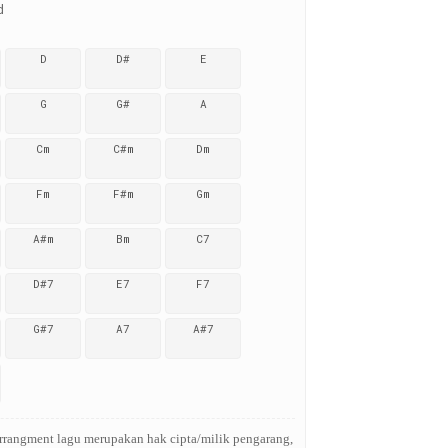
d
D
D#
E
G
G#
A
Cm
C#m
Dm
Fm
F#m
Gm
A#m
Bm
C7
D#7
E7
F7
G#7
A7
A#7
Arrangment lagu merupakan hak cipta/milik pengarang,