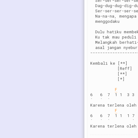
  Ser-ser-ser-ser-s
  Dag-dug-dug-dig-d
  Ser-ser-ser-ser-s
  Na-na-na, mengapa
  menggodaku
  Dulu hatiku membe
  Ku tak mau peduli
  Melangkah berhati
  asal jangan nyebu
-------------------
Kembali ke [**]
           [Reff]
           [**]
           [*]
F
6   6  7  1 1  3 3 
`   `  `           
Karena terlena oleh
F
6   6  7  1 1  1 7 
`   `  `         ` 
Karena terlena oleh