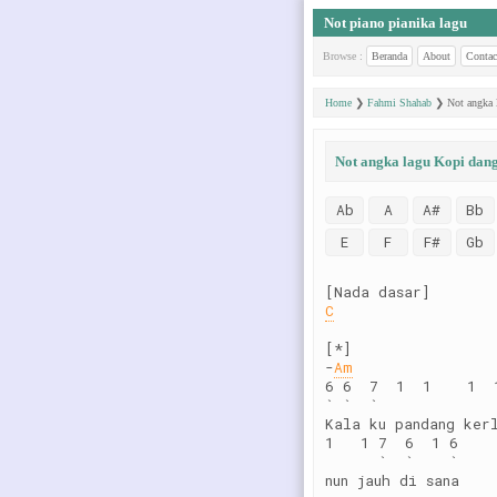
Not piano pianika lagu
Browse :
Beranda
About
Contac
Home
❯
Fahmi Shahab
❯
Not angka 
Not angka lagu Kopi dan
Ab
A
A#
Bb
E
F
F#
Gb
[Nada dasar]
C
[*]
-
Am
6 6  7  1  1    1  
` `  `             
Kala ku pandang ker
1   1 7  6  1 6
      `  `    `
nun jauh di sana