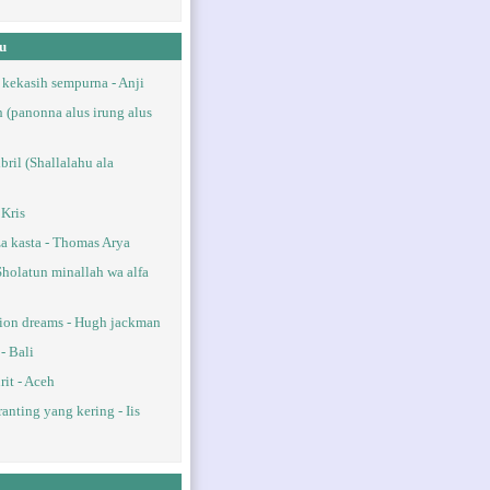
u
kekasih sempurna - Anji
 (panonna alus irung alus
bril (Shallalahu ala
 Kris
a kasta - Thomas Arya
Sholatun minallah wa alfa
iion dreams - Hugh jackman
- Bali
rit - Aceh
anting yang kering - Iis