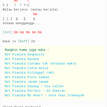
Bb C
3 2 1 1 1~
7
Walau berjuta~ (walau berjuta)
Dm
7
7
7
6
5
6
Godaan mengganggu...
[Int]
Dm Am Dm Am Dm
Back to
[Reff]
2X
Mungkin kamu juga suka :
Not Pianika Despacito
Not Pianika Havana
Not Pianika Cintaku tak terbatas waktu
Not Pianika Cinta mulia
Not Pianika Ditinggal rabi
Not Pianika Pintu taubat
Not Pianika Janam janam
Not Pianika Sayang – Via vallen
Not Pianika Perfect – Ed sheeran
Not Pianika My Heart – Acha feat Irwansyah
Chord Piano Keyboard