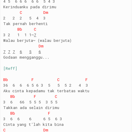
4 5 6 6 6 6 6 5 4 3
Kerinduanku pada dirimu
C Dm
2 2 2 5 4 3
Tak pernah berhenti
Bb C
3 2 1 1 1~
7
Walau berjuta~ (walau berjuta)
Dm
7
7
7
6
5
6
Godaan mengganggu...
[Reff]
Bb F C F
36 6 6 6 5 6 3 5 5 5 2 4 3
Aku cinta kepadamu tak terbatas waktu
Bb F C
3 6 66 5 5 5 3 5 5
Takkan ada selain dirimu
Bb F
3 6 6 6 6 5 6 3
Cinta yang t’lah kita bina
C Dm