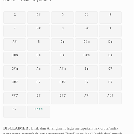
C
C#
D
D#
E
F
F#
G
G#
A
A#
B
Cm
C#m
Dm
D#m
Em
Fm
F#m
Gm
G#m
Am
A#m
Bm
C7
C#7
D7
D#7
E7
F7
F#7
G7
G#7
A7
A#7
B7
More
DISCLAIMER :
Lirik dan Arrangment lagu merupakan hak cipta/milik
pengarang, pengubah, artis (penyanyi/Band) serta label (publisher) musik