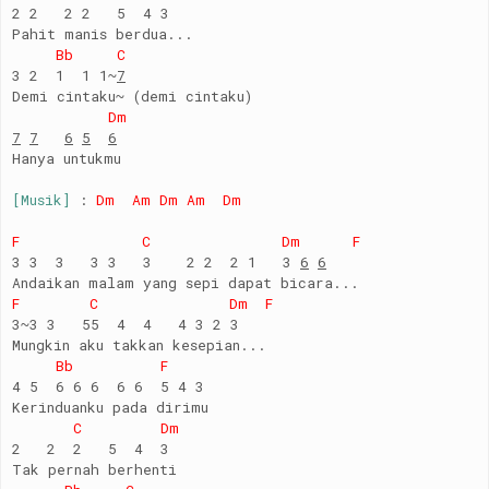
2 2 2 2 5 4 3
Pahit manis berdua...
Bb C
3 2 1 1 1~
7
Demi cintaku~ (demi cintaku)
Dm
7
7
6
5
6
Hanya untukmu
[Musik]
:
Dm Am Dm Am Dm
F C Dm F
3 3 3 3 3 3 2 2 2 1 3
6
6
Andaikan malam yang sepi dapat bicara...
F C Dm F
3~3 3 55 4 4 4 3 2 3
Mungkin aku takkan kesepian...
Bb F
4 5 6 6 6 6 6 5 4 3
Kerinduanku pada dirimu
C Dm
2 2 2 5 4 3
Tak pernah berhenti