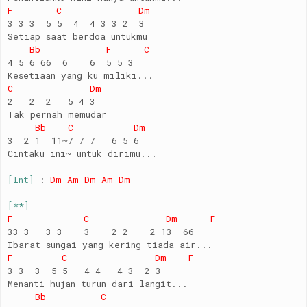
F C Dm
3 3 3 5 5 4 4 3 3 2 3
Setiap saat berdoa untukmu
Bb F C
4 5 6 66 6 6 5 5 3
Kesetiaan yang ku miliki...
C Dm
2 2 2 5 4 3
Tak pernah memudar
Bb C Dm
3 2 1 11~
7
7
7
6
5
6
Cintaku ini~ untuk dirimu...
[Int]
:
Dm Am Dm Am Dm
[**]
F C Dm F
33 3 3 3 3 2 2 2 13
6
6
Ibarat sungai yang kering tiada air...
F C Dm F
3 3 3 5 5 4 4 4 3 2 3
Menanti hujan turun dari langit...
Bb C