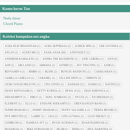
Kamu harus Tau
Nada dasar
Chord Piano
Koleksi kumpulan not angka
ACHA FEAT IRWANSYAH
(1)
ACHA SEPTRIASA
(2)
ACHICK SPIN
(1)
ADE GOVINDA
(1)
AFGAN
(1)
AGNES MO
(1)
ANAK-ANAK
(60)
ANDI FADLY
(1)
ANDMESH KAMALENG
(2)
ANDRA THE BACKBONE
(1)
ANIE CARERA
(1)
ANJI
(4)
AOP
(1)
ARI LASSO
(2)
ARMADA
(2)
ASTRID
(2)
AYU TINGTING
(1)
AZMI
(1)
BENYAMIN S
(1)
BIMBO
(1)
BLINK
(2)
BUNGSU BANDUNG
(1)
CAKRA KHAN
(1)
CAMILLA CABELLO
(1)
CARAMEL
(1)
CELLINE DION
(1)
CHRISYE
(3)
CICIH CANGKURILEUNG
(1)
CITA CITATA
(2)
DAERAH
(22)
DARSO
(2)
DAVINCI
(1)
DESSY RATNASARI
(1)
DETTY KURNIA
(1)
DEWA 19
(2)
DIAN SOROWEA
(1)
DIDI KEMPOT
(1)
DIRLY
(1)
DOEL SUMBANG
(2)
DYGTA
(1)
ED SHEERAN
(1)
ELEMENT
(1)
ELLO
(1)
ENDANK SOEKAMTI
(1)
EREN KANGEN BAND
(1)
FAHMI SHAHAB
(1)
FAHMY SHAHAB
(1)
FANNY SALSABILA
(1)
FIERSA BESARI
(1)
FIVE MINUTES
(2)
GABBY
(1)
GIGI
(2)
GITA GUTAWA
(1)
GLEN FREDLY
(1)
GOMBLOH
(2)
HAMDAN ATT
(1)
HUGH JACKMAN
(1)
IDJAH HADIDJAH
(1)
IIS DAHLIA
(1)
IKKE NURJANAH
(2)
IKLIM
(1)
INDIA
(1)
INUL DARATISA
(1)