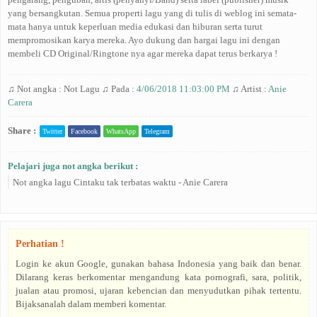
yang bersangkutan. Semua properti lagu yang di tulis di weblog ini semata-
mata hanya untuk keperluan media edukasi dan hiburan serta turut
mempromosikan karya mereka. Ayo dukung dan hargai lagu ini dengan
membeli CD Original/Ringtone nya agar mereka dapat terus berkarya !
♫ Not angka :
Not Lagu
♫ Pada :
4/06/2018 11:03:00 PM
♫ Artist :
Anie
Carera
Share :
Twitter
Facebook
WhatsApp
Telegram
Pelajari juga not angka berikut :
Not angka lagu Cintaku tak terbatas waktu - Anie Carera
Perhatian !
Login ke akun Google, gunakan bahasa Indonesia yang baik dan benar.
Dilarang keras berkomentar mengandung kata pornografi, sara, politik,
jualan atau promosi, ujaran kebencian dan menyudutkan pihak tertentu.
Bijaksanalah dalam memberi komentar.