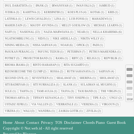
INUL DARATISTA
(1)
IPANK
(2)
IRWANSYAH
(1)
IWAN FALS
(2)
JAMRUD
(1)
JUDIKA
(3)
KAHITNA
(1)
KERISPATIH
(1)
KOES PLUS
(4)
KOTAK
(1)
KRIS
(1)
LATINKA
(1)
LEWIS CAVALDI
(1)
LINA
(1)
LUIS FONSI
(1)
MAHADEWI
(1)
MAHER ZAIN
(1)
MAUDY AYUNDA
(1)
MELLY GOESLOW
(3)
MICHAEL LEARNS
(1)
NAFF
(1)
NASIONAL
(22)
NAZIA MARWIANA
(1)
NEAR
(1)
NELLA KHARISMA
(6)
NGATHOMBILUNG
(1)
NIDJI
(1)
NIKE ARDILLA
(2)
NIKITA WILLY
(1)
NINING MEIDA
(3)
NISSA SABYAN
(4)
NOAH
(6)
OPICK
(2)
PADI
(1)
PASUKAN PERANG
(1)
PAYUNG TEDUH
(1)
PETERPAN
(7)
PETRUS MAHENDRA
(1)
POTRET
(3)
PROJECTOR BAND
(1)
RAMA
(1)
RBTC
(2)
RELIGI
(1)
REPVBLIK
(1)
RHOMA IRAMA
(2)
RINTO HARAHAP
(1)
RITA SUGIARTO
(1)
RIZOM BECOME THE CLUMP
(2)
ROSSA
(2)
RUTH SAHANAYA
(1)
SABYAN
(4)
SECOND CIVIL
(1)
SEVENTEEN
(1)
SHALAWAT
(3)
SHERINA
(1)
SHOLAWAT
(2)
SITI BADRIYAH
(1)
SITI NURHALIZA
(1)
SLANK
(1)
SULAIMAN AL MUGHNI
(1)
SULE
(1)
TAHTA
(1)
TAMI AULIA
(1)
TASYA
(3)
TAXI BAND
(1)
THE VIRGIN
(1)
THOMAS ARYA
(3)
TIFFANY KENANGA
(1)
TINY JOSEPH
(1)
TIPE-X
(2)
UNGU
(2)
STOP
USTADZ JEFRI
(1)
VIA VALLEN
(2)
VIERRATALE
(1)
VIERZHA
(1)
VIRGOUN
(2)
VIRZHA
(1)
WALI
(3)
WANDRA
(1)
ZASKIA GOTIK
(1)
ZIVILIA
(2)
Home
About
Contact
Privacy
TOS
Disclaimer
Chords Piano
Guest Book
Copyright ©
Not.web.id
- All right reserved
Powered by
Blogger