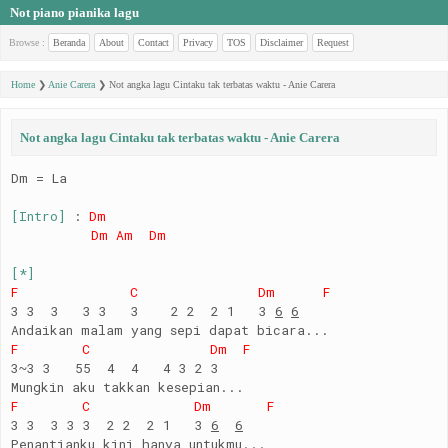
Not piano pianika lagu
Browse :
Beranda
About
Contact
Privacy
TOS
Disclaimer
Request
Home
❯
Anie Carera
❯
Not angka lagu Cintaku tak terbatas waktu - Anie Carera
Not angka lagu Cintaku tak terbatas waktu - Anie Carera
Dm = La
[Intro]
:
Dm
Dm Am Dm
[*]
F C Dm F
3 3 3 3 3 3 2 2 2 1 3
6
6
Andaikan malam yang sepi dapat bicara...
F C Dm F
3~3 3 55 4 4 4 3 2 3
Mungkin aku takkan kesepian...
F C Dm F
3 3 3 3 3 2 2 2 1 3
6
6
Penantianku kini hanya untukmu...