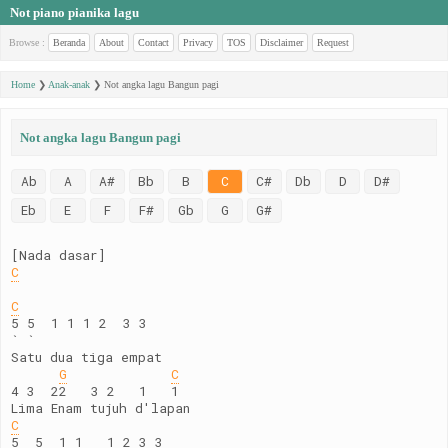
Not piano pianika lagu
Browse :
Beranda
About
Contact
Privacy
TOS
Disclaimer
Request
Home
❯
Anak-anak
❯
Not angka lagu Bangun pagi
Not angka lagu Bangun pagi
Ab
A
A#
Bb
B
C
C#
Db
D
D#
Eb
E
F
F#
Gb
G
G#
[Nada dasar]
C
C
5 5  1 1 1 2  3 3
` `
Satu dua tiga empat
G
C
4 3  22   3 2   1   1
Lima Enam tujuh d'lapan
C
5  5  1 1   1 2 3 3