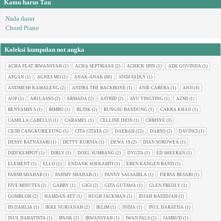
Kamu harus Tau
Nada dasar
Chord Piano
Koleksi kumpulan not angka
ACHA FEAT IRWANSYAH
(1)
ACHA SEPTRIASA
(2)
ACHICK SPIN
(1)
ADE GOVINDA
(1)
AFGAN
(1)
AGNES MO
(1)
ANAK-ANAK
(60)
ANDI FADLY
(1)
ANDMESH KAMALENG
(2)
ANDRA THE BACKBONE
(1)
ANIE CARERA
(1)
ANJI
(4)
AOP
(1)
ARI LASSO
(2)
ARMADA
(2)
ASTRID
(2)
AYU TINGTING
(1)
AZMI
(1)
BENYAMIN S
(1)
BIMBO
(1)
BLINK
(2)
BUNGSU BANDUNG
(1)
CAKRA KHAN
(1)
CAMILLA CABELLO
(1)
CARAMEL
(1)
CELLINE DION
(1)
CHRISYE
(3)
CICIH CANGKURILEUNG
(1)
CITA CITATA
(2)
DAERAH
(22)
DARSO
(2)
DAVINCI
(1)
DESSY RATNASARI
(1)
DETTY KURNIA
(1)
DEWA 19
(2)
DIAN SOROWEA
(1)
DIDI KEMPOT
(1)
DIRLY
(1)
DOEL SUMBANG
(2)
DYGTA
(1)
ED SHEERAN
(1)
ELEMENT
(1)
ELLO
(1)
ENDANK SOEKAMTI
(1)
EREN KANGEN BAND
(1)
FAHMI SHAHAB
(1)
FAHMY SHAHAB
(1)
FANNY SALSABILA
(1)
FIERSA BESARI
(1)
FIVE MINUTES
(2)
GABBY
(1)
GIGI
(2)
GITA GUTAWA
(1)
GLEN FREDLY
(1)
GOMBLOH
(2)
HAMDAN ATT
(1)
HUGH JACKMAN
(1)
IDJAH HADIDJAH
(1)
IIS DAHLIA
(1)
IKKE NURJANAH
(2)
IKLIM
(1)
INDIA
(1)
INUL DARATISA
(1)
INUL DARATISTA
(1)
IPANK
(2)
IRWANSYAH
(1)
IWAN FALS
(2)
JAMRUD
(1)