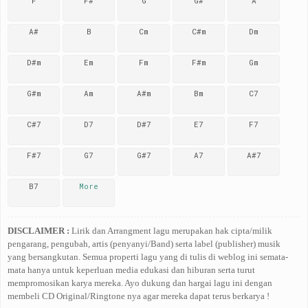
F
F#
G
G#
A
A#
B
Cm
C#m
Dm
D#m
Em
Fm
F#m
Gm
G#m
Am
A#m
Bm
C7
C#7
D7
D#7
E7
F7
F#7
G7
G#7
A7
A#7
B7
More
DISCLAIMER :
Lirik dan Arrangment lagu merupakan hak cipta/milik
pengarang, pengubah, artis (penyanyi/Band) serta label (publisher) musik
yang bersangkutan. Semua properti lagu yang di tulis di weblog ini semata-
mata hanya untuk keperluan media edukasi dan hiburan serta turut
mempromosikan karya mereka. Ayo dukung dan hargai lagu ini dengan
membeli CD Original/Ringtone nya agar mereka dapat terus berkarya !