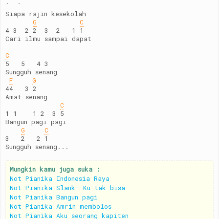
`  `
Siapa rajin kesekolah
G
C
4 3  2 2  3  2   1 1
Cari ilmu sampai dapat
C
5   5   4 3
Sungguh senang
F
G
44   3 2
Amat senang
C
1 1    1 2  3 5
Bangun pagi pagi
G
C
3   2   2 1
Sungguh senang...
Mungkin kamu juga suka :
Not Pianika Indonesia Raya
Not Pianika Slank- Ku tak bisa
Not Pianika Bangun pagi
Not Pianika Amrin membolos
Not Pianika Aku seorang kapiten